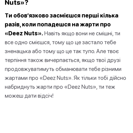
Nuts»?
Ти обов’язково засмієшся перші кілька
разів, коли попадешся на жарти про
«Deez Nuts».
Навіть якщо вони не смішні, ти
все одно смієшся, тому що це застало тебе
зненацька або тому що це так тупо. Але твоє
терпіння також вичерпається, якщо твої друзі
продовжуватимуть обманювати тебе різними
жартами про «Deez Nuts». Як тільки тобі дійсно
набриднуть жарти про «Deez Nuts», ти теж
можеш дати відсіч!