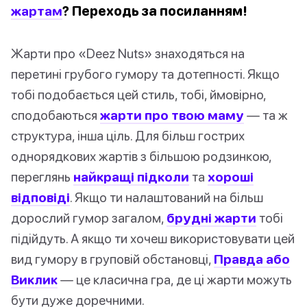
жартам
? Переходь за посиланням!
Жарти про «Deez Nuts» знаходяться на
перетині грубого гумору та дотепності. Якщо
тобі подобається цей стиль, тобі, ймовірно,
сподобаються
жарти про твою маму
— та ж
структура, інша ціль. Для більш гострих
однорядкових жартів з більшою родзинкою,
переглянь
найкращі підколи
та
хороші
відповіді
. Якщо ти налаштований на більш
дорослий гумор загалом,
брудні жарти
тобі
підійдуть. А якщо ти хочеш використовувати цей
вид гумору в груповій обстановці,
Правда або
Виклик
— це класична гра, де ці жарти можуть
бути дуже доречними.