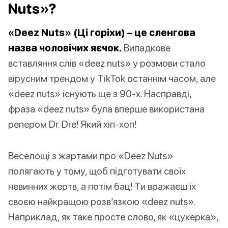
Nuts»?
«Deez Nuts» (Ці горіхи) – це сленгова
назва чоловічих яєчок.
Випадкове
вставляння слів «deez nuts» у розмови стало
вірусним трендом у TikTok останнім часом, але
«deez nuts» існують ще з 90-х. Насправді,
фраза «deez nuts» була вперше використана
репером Dr. Dre! Який хіп-хоп!
Веселощі з жартами про «Deez Nuts»
полягають у тому, щоб підготувати своїх
невинних жертв, а потім бац! Ти вражаєш їх
своєю найкращою розв’язкою «deez nuts».
Наприклад, як таке просте слово, як «цукерка»,