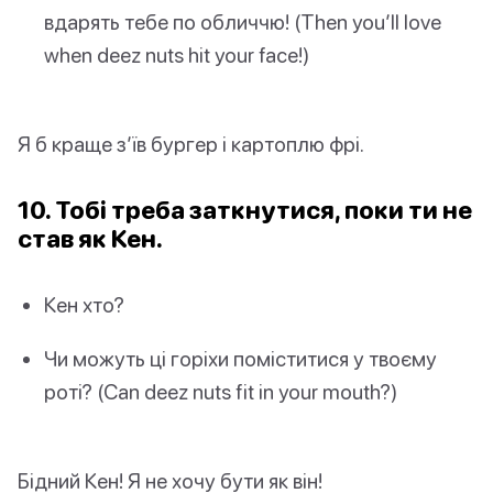
вдарять тебе по обличчю! (Then you’ll love
when deez nuts hit your face!)
Я б краще з’їв бургер і картоплю фрі.
10. Тобі треба заткнутися, поки ти не
став як Кен.
Кен хто?
Чи можуть ці горіхи поміститися у твоєму
роті? (Can deez nuts fit in your mouth?)
Бідний Кен! Я не хочу бути як він!