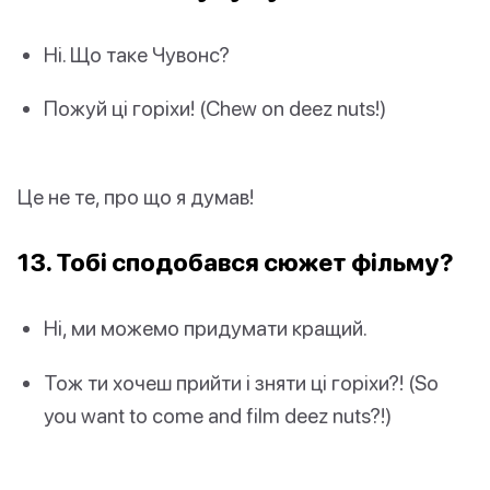
Ні. Що таке Чувонс?
Пожуй ці горіхи! (Chew on deez nuts!)
Це не те, про що я думав!
13. Тобі сподобався сюжет фільму?
Ні, ми можемо придумати кращий.
Тож ти хочеш прийти і зняти ці горіхи?! (So
you want to come and film deez nuts?!)