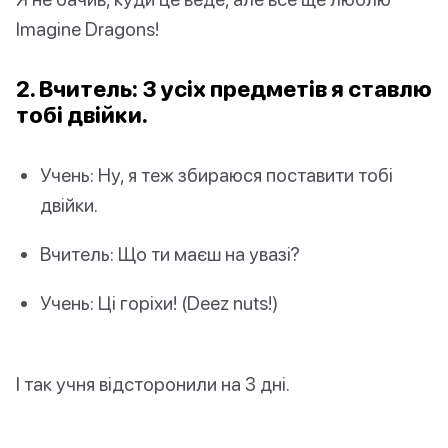
Imagine Dragons!
2. Вчитель: З усіх предметів я ставлю
тобі двійки.
Учень: Ну, я теж збираюся поставити тобі
двійки.
Вчитель: Що ти маєш на увазі?
Учень: Ці горіхи! (Deez nuts!)
І так учня відсторонили на 3 дні.