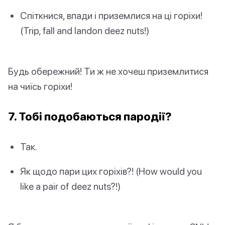
Спіткнися, впади і приземлися на ці горіхи!
(Trip, fall and landon deez nuts!)
Будь обережний! Ти ж не хочеш приземлитися
на чиїсь горіхи!
7. Тобі подобаються пародії?
Так.
Як щодо пари цих горіхів?! (How would you
like a pair of deez nuts?!)