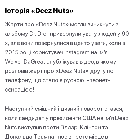
Історія «Deez Nuts»
Жарти про «Deez Nuts» могли виникнути з
альбому Dr. Dre і привернули увагу людей у 90-
х, але вони повернулися в центр уваги, коли в
2015 році користувач Instagram на ім’я
WelvenDaGreat опублікував відео, в якому
розповів жарт про «Deez Nuts» другу по
телефону, що стало вірусною інтернет-
сенсацією!
Наступний смішний і дивний поворот стався,
коли кандидат у президенти США на ім’я Deez
Nuts виступив проти Гілларі Клінтон та
Дональда Трампа і посів третє місце в