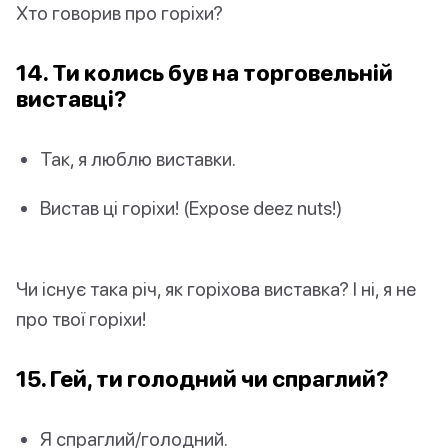
Хто говорив про горіхи?
14. Ти колись був на торговельній
виставці?
Так, я люблю виставки.
Вистав ці горіхи! (Expose deez nuts!)
Чи існує така річ, як горіхова виставка? І ні, я не
про твої горіхи!
15. Гей, ти голодний чи спраглий?
Я спраглий/голодний.