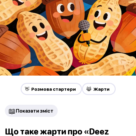
👋 Pозмова стартери
😹 Жарти
📖
Показати зміст
Що таке жарти про «Deez