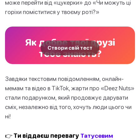
може перейти від «цукерки» до «Чи можуть ці
горіхи поміститися у твоєму роті?»
Як добре твої друзі
Створи свій тест
тебе знають?
Завдяки текстовим повідомленням, онлайн-
мемам та відео в TikTok, жарти про «Deez Nuts»
стали подарунком, який продовжує дарувати
сміх, незалежно від того, хочуть люди цього чи
ні!
👉 Ти віддаєш перевагу
Татусевим