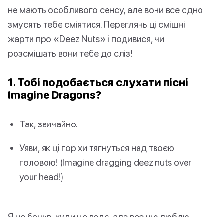
не мають особливого сенсу, але вони все одно
змусять тебе сміятися. Переглянь ці смішні
жарти про «Deez Nuts» і подивися, чи
розсмішать вони тебе до сліз!
1. Тобі подобається слухати пісні
Imagine Dragons?
Так, звичайно.
Уяви, як ці горіхи тягнуться над твоєю
головою! (Imagine dragging deez nuts over
your head!)
Я не бачив, куди це веде, але все ще люблю