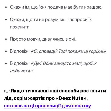
Скажи їм, що їхня подача має бути кращою.
Скажи, що ти не розумієш, і попроси їх
пояснити.
Просто мовчи, дивлячись в очі.
Відповіж:
«О, справді? Тоді покажи ці горіхи!»
Відповіж:
«Де? Вони занадто малі, щоб їх
побачити».
👉
Якщо ти хочеш інші способи розтопити
лід, окрім жартів про «Deez Nuts»,
поглянь на ці пропозиції для початку