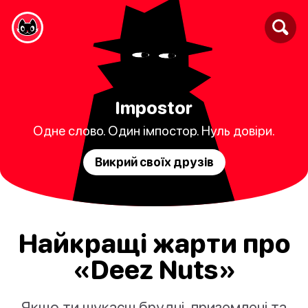
Impostor
Одне слово. Один імпостор. Нуль довіри.
Викрий своїх друзів
Найкращі жарти про
«Deez Nuts»
Якщо ти шукаєш брудні, приземлені та