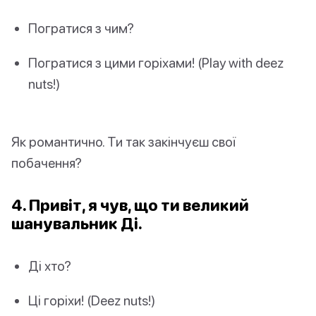
Погратися з чим?
Погратися з цими горіхами! (Play with deez
nuts!)
Як романтично. Ти так закінчуєш свої
побачення?
4. Привіт, я чув, що ти великий
шанувальник Ді.
Ді хто?
Ці горіхи! (Deez nuts!)