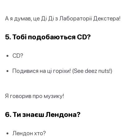
А я думав, це Ді Ді з Лабораторії Декстера!
5. Тобі подобаються CD?
CD?
Подивися на ці горіхи! (See deez nuts!)
Я говорив про музику!
6. Ти знаєш Лендона?
Лендон хто?