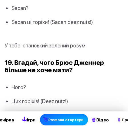
Sacan?
Sacan ці горіхи! (Sacan deez nuts!)
У тебе іспанський зелений розум!
19. Вгадай, чого Брюс Дженнер
більше не хоче мати?
Чого?
2
Цих горіхів! (Deez nutz!)
🕹
👋
🍿
📱
ечірка
Ігри
Відео
Pозмова стартери
Пр
Я злий, якщо думаю, що це смішно?