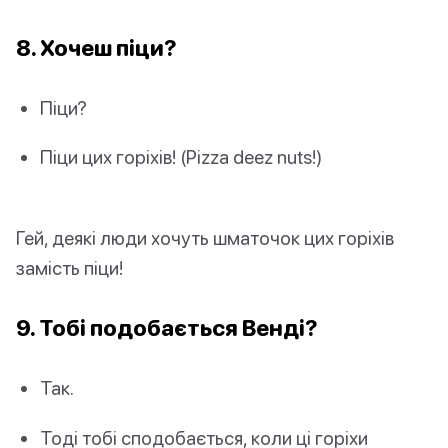
8. Хочеш піци?
Піци?
Піци цих горіхів! (Pizza deez nuts!)
Гей, деякі люди хочуть шматочок цих горіхів
замість піци!
9. Тобі подобається Венді?
Так.
Тоді тобі сподобається, коли ці горіхи