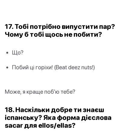
17. Тобі потрібно випустити пар?
Чому б тобі щось не побити?
Що?
Побий ці горіхи! (Beat deez nuts!)
Може, я краще поб’ю тебе?
18. Наскільки добре ти знаєш
іспанську? Яка форма дієслова
sacar для ellos/ellas?