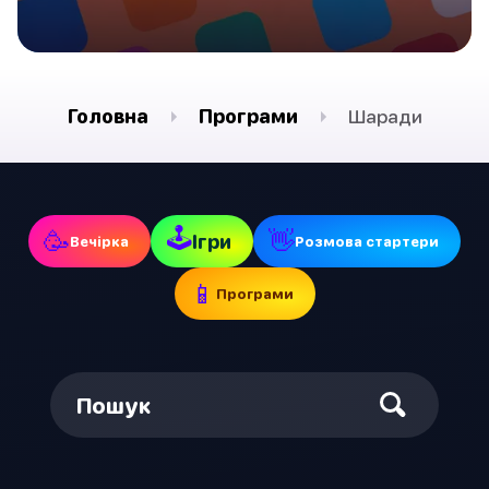
Головна
Програми
Шаради
🕹
🥳
👋
Ігри
Вечірка
Pозмова стартери
📱
Програми
Пошук