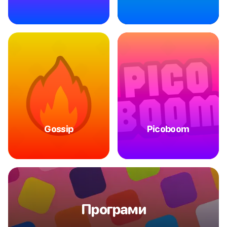
Gossip
Picoboom
Програми