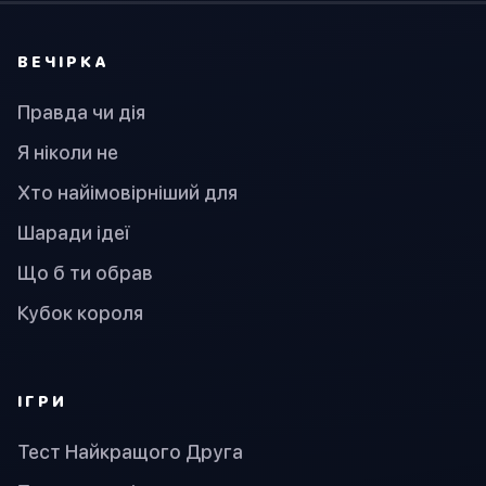
ВЕЧІРКА
Правда чи дія
Я ніколи не
Хто найімовірніший для
Шаради ідеї
Що б ти обрав
Кубок короля
ІГРИ
Тест Найкращого Друга