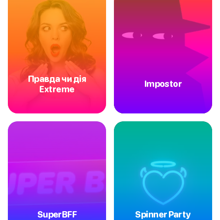
Правда чи дія
Impostor
Extreme
SuperBFF
Spinner Party