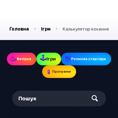
Головна
Ігри
Калькулятор кохання
🕹
🥳
👋
Ігри
Вечірка
Pозмова стартери
📱
Програми
Пошук