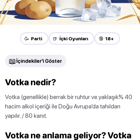
🥳 Parti
🍺 İçki Oyunları
🔞 18+
📖
İçindekiler'i Göster
Votka nedir?
Votka (genellikle) berrak bir ruhtur ve yaklaşık% 40
hacim alkol içeriği ile Doğu Avrupa’da tahıldan
yapılır. / 80 kanıt.
Votka ne anlama geliyor? Votka