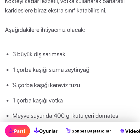
Kokteyl kadar lezzetli, votka kullanarak baharatlı
karideslere biraz ekstra sınıf katabilirsini.
Aşağıdakilere ihtiyacınız olacak:
3 büyük diş sarımsak
1 çorba kaşığı sızma zeytinyağı
¼ çorba kaşığı kereviz tuzu
1 çorba kaşığı votka
Meyve suyunda 400 gr kutu çeri domates
🕹
1 çorba kaşığı Worcestershire sosu
🥳
👋
🍿
Parti
Oyunlar
Videol
Sohbet Başlatıcılar