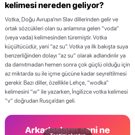
kelimesi nereden geliyor?
Votka, Doğu Avrupa’nın Slav dillerinden gelir ve
ortak sözcükleri olan su anlamına gelen “voda”
(veya vada) kelimesinden türemiştir. Votka
küçültücüdür, yani “az su”. Votka ya ilk bakışta suya
benzerliğinden dolayı “az su” olarak adlandırılır ya
da damıtmadan hemen sonra çok güçlü olduğu için
az miktarda su ile içme gücüne kadar seyreltilmesi
gerekir. Bazı diller, özellikle Lehçe, “wodka”
kelimesini “w” ile yazarken, İngilizce votka kelimesi
“v” doğrudan Rusça’dan geli.
Arkadaşların seni ne