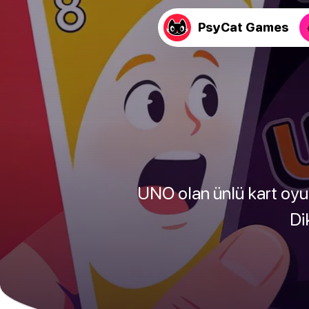
PsyCat Games
UNO olan ünlü kart oyun
Di