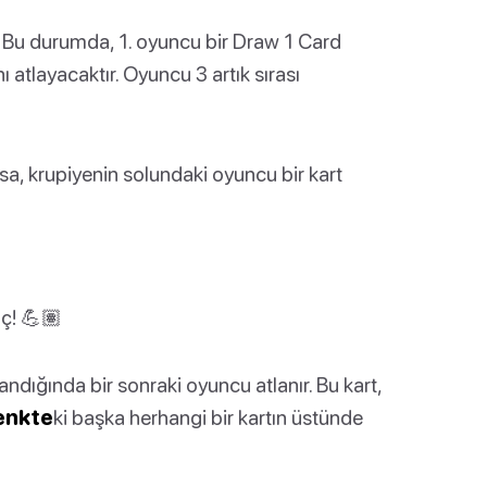
r. Bu durumda, 1. oyuncu bir Draw 1 Card
 atlayacaktır. Oyuncu 3 artık sırası
arsa, krupiyenin solundaki oyuncu bir kart
aç! 💪🏽
ndığında bir sonraki oyuncu atlanır. Bu kart,
enkte
ki başka herhangi bir kartın üstünde