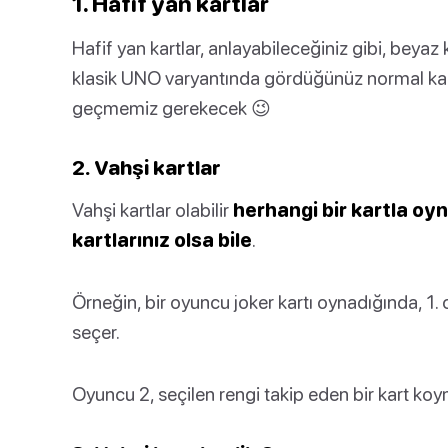
1. Hafif yan kartlar
Hafif yan kartlar, anlayabileceğiniz gibi, beyaz 
klasik UNO varyantında gördüğünüz normal kart
geçmemiz gerekecek 😉
2. Vahşi kartlar
Vahşi kartlar olabilir
herhangi bir kartla oyn
kartlarınız olsa bile
.
Örneğin, bir oyuncu joker kartı oynadığında, 1
seçer.
Oyuncu 2, seçilen rengi takip eden bir kart koym