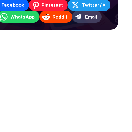
Facebook
Pinterest
Twitter / X
WhatsApp
Reddit
Email