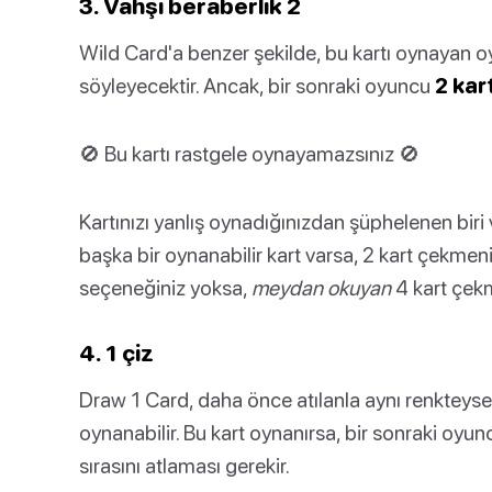
3. Vahşi beraberlik 2
Wild Card'a benzer şekilde, bu kartı oynayan o
söyleyecektir. Ancak, bir sonraki oyuncu
2 kar
🚫 Bu kartı rastgele oynayamazsınız 🚫
Kartınızı yanlış oynadığınızdan şüphelenen biri v
başka bir oynanabilir kart varsa, 2 kart çekmen
seçeneğiniz yoksa,
meydan okuyan
4 kart çekm
4. 1 çiz
Draw 1 Card, daha önce atılanla aynı renkteyse
oynanabilir. Bu kart oynanırsa, bir sonraki oy
sırasını atlaması gerekir.