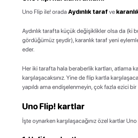
Uno Flip ile! orada
Aydınlık taraf
ve
karanlı
Aydınlık tarafta küçük değişiklikler olsa da (
gördüğümüz şeydir), karanlık taraf yeni eylemle
eder.
Her iki tarafta hala beraberlik kartları, atlama kar
karşılaşacaksınız. Yine de flip kartla karşılaşac
yapıldı ama endişelenmeyin, çok fazla ezici bir
Uno Flip! kartlar
İşte oynarken karşılaşacağınız özel kartlar Uno 