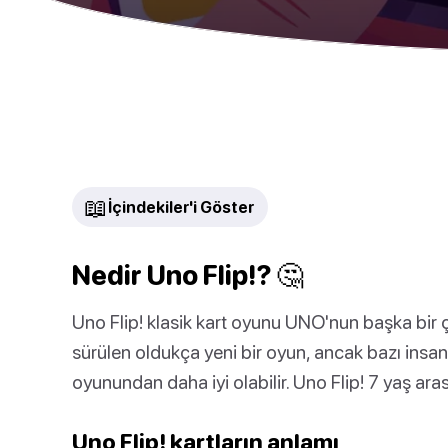
📖
İçindekiler'i Göster
Nedir Uno Flip!? 🤔
Uno Flip! klasik kart oyunu UNO'nun başka bir
sürülen oldukça yeni bir oyun, ancak bazı insa
oyunundan daha iyi olabilir. Uno Flip! 7 yaş ara
Uno Flip! kartların anlamı