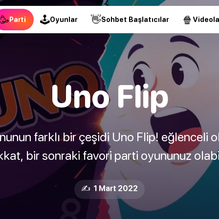
🥳
🕹
👋
🍿
Parti
Oyunlar
Sohbet Başlatıcılar
Videola
Uno Flip
unun farklı bir çeşidi Uno Flip! eğlenceli o
kkat, bir sonraki favori parti oyununuz olabil
✍️ 1 Mart 2022