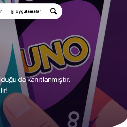
📱
r
Uygulamalar
lduğu da kanıtlanmıştır.
ir!