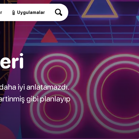
📱
r
Uygulamalar
eri
 daha iyi anlatamazdı.
artinmiş gibi planlayıp