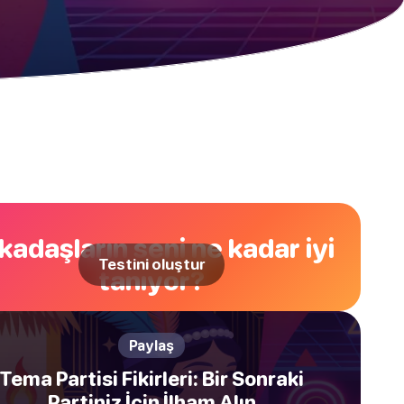
kadaşların seni ne kadar iyi
Testini oluştur
tanıyor?
Paylaş
Tema Partisi Fikirleri: Bir Sonraki
Partiniz İçin İlham Alın