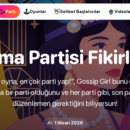
🥳
🕹
👋
🍿
Parti
Oyunlar
Sohbet Başlatıcılar
Videola
ma Partisi Fikirl
oyna, en çok parti yap!”, Gossip Girl bunu
 bir parti olduğunu ve her parti gibi, son p
düzenlemen gerektiğini biliyorsun!
✍️ 1 Nīsan 2026