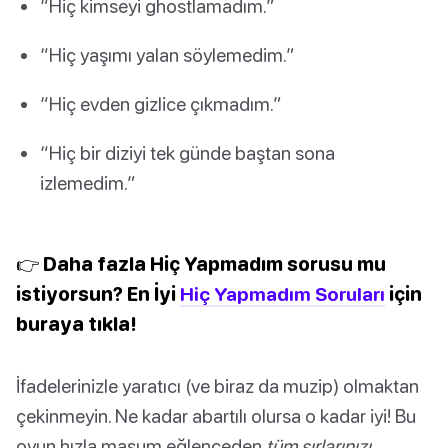
“Hiç kimseyi ghostlamadım.”
“Hiç yaşımı yalan söylemedim.”
“Hiç evden gizlice çıkmadım.”
“Hiç bir diziyi tek günde baştan sona
izlemedim.”
👉 Daha fazla Hiç Yapmadım sorusu mu
istiyorsun? En İyi
Hiç Yapmadım Soruları
için
buraya tıkla!
İfadelerinizle yaratıcı (ve biraz da muzip) olmaktan
çekinmeyin. Ne kadar abartılı olursa o kadar iyi! Bu
oyun hızla masum eğlenceden
tüm sırlarınızı