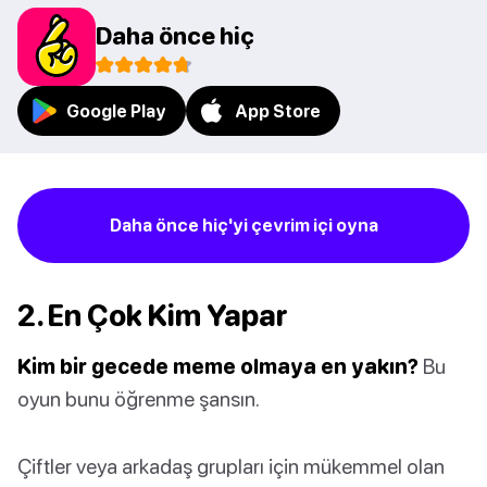
Daha önce hiç
Google Play
App Store
Daha önce hiç'yi çevrim içi oyna
2. En Çok Kim Yapar
Kim bir gecede meme olmaya en yakın?
Bu
oyun bunu öğrenme şansın.
Çiftler veya arkadaş grupları için mükemmel olan