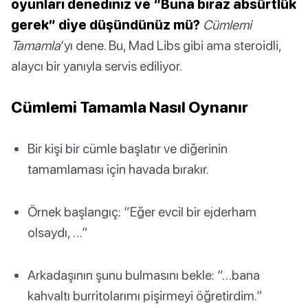
oyunları denediniz ve “Buna biraz absürtlük
gerek” diye düşündünüz mü?
Cümlemi
Tamamla
‘yı dene. Bu, Mad Libs gibi ama steroidli,
alaycı bir yanıyla servis ediliyor.
Cümlemi Tamamla Nasıl Oynanır
Bir kişi bir cümle başlatır ve diğerinin
tamamlaması için havada bırakır.
Örnek başlangıç: “Eğer evcil bir ejderham
olsaydı, …”
Arkadaşının şunu bulmasını bekle: “…bana
kahvaltı burritolarımı pişirmeyi öğretirdim.”