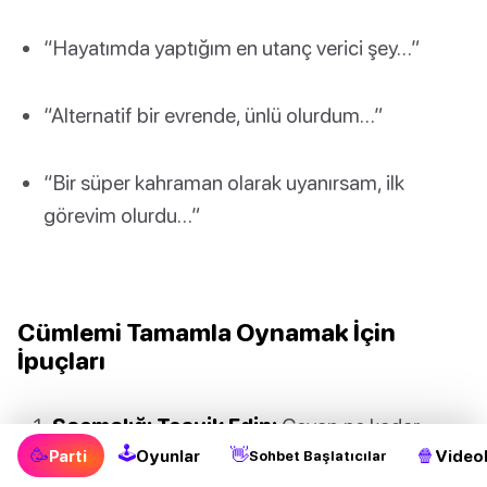
“Hayatımda yaptığım en utanç verici şey…”
“Alternatif bir evrende, ünlü olurdum…”
“Bir süper kahraman olarak uyanırsam, ilk
görevim olurdu…”
Cümlemi Tamamla Oynamak İçin
İpuçları
Saçmalığı Teşvik Edin:
Cevap ne kadar
🕹
🥳
👋
🍿
Parti
Oyunlar
Videol
çılgınca olursa o kadar iyi. Kutunun dışını
Sohbet Başlatıcılar