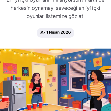
herkesin oynamayı seveceği en iyi içki
oyunları listemize göz at.
✍️ 1 Nīsan 2026