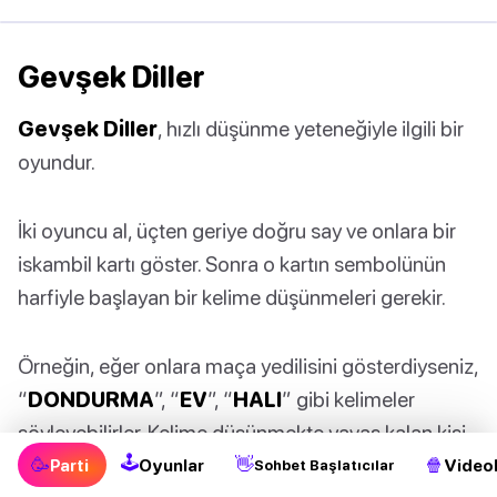
Gevşek Diller
Gevşek Diller
, hızlı düşünme yeteneğiyle ilgili bir
oyundur.
İki oyuncu al, üçten geriye doğru say ve onlara bir
iskambil kartı göster. Sonra o kartın sembolünün
harfiyle başlayan bir kelime düşünmeleri gerekir.
Örneğin, eğer onlara maça yedilisini gösterdiyseniz,
“
DONDURMA
”, “
EV
”, “
HALI
” gibi kelimeler
söyleyebilirler. Kelime düşünmekte yavaş kalan kişi
🕹
kaybeder ve içmek zorunda kalır.
🥳
👋
🍿
Parti
Oyunlar
Videol
Sohbet Başlatıcılar