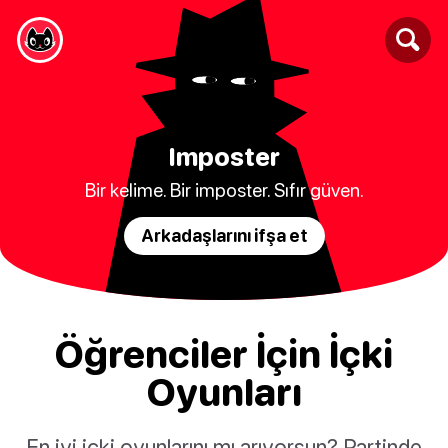
Imposter
Bir kelime. Bir imposter. Sıfır güven.
Arkadaşlarını ifşa et
Öğrenciler İçin İçki
Oyunları
En iyi içki oyunlarını mı arıyorsun? Partinde