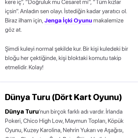
kere iç”, “Doğruluk mu Cesaret mi”, “Tüm kızlar
içsin”. Anladın sen olayı. İstediğin kadar yaratıcı ol.
Biraz ilham için,
Jenga İçki Oyunu
makalemize
göz at.
Şimdi kuleyi normal şekilde kur. Bir kişi kuledeki bir
bloğu her çektiğinde, kişi bloktaki komutu takip
etmelidir. Kolay!
Dünya Turu (Dört Kart Oyunu)
Dünya Turu
’nun birçok farklı adı vardır. İrlanda
Pokeri, Chico High Low, Maymun Topları, Köpük
Oyunu, Kuzey Karolina, Nehrin Yukarı ve Aşağısı,