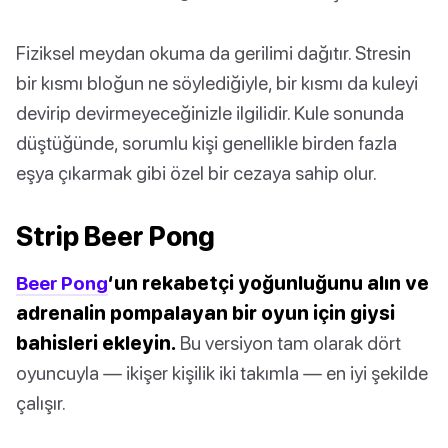
Fiziksel meydan okuma da gerilimi dağıtır. Stresin
bir kısmı bloğun ne söylediğiyle, bir kısmı da kuleyi
devirip devirmeyeceğinizle ilgilidir. Kule sonunda
düştüğünde, sorumlu kişi genellikle birden fazla
eşya çıkarmak gibi özel bir cezaya sahip olur.
Strip Beer Pong
Beer Pong
‘un rekabetçi yoğunluğunu alın ve
adrenalin pompalayan bir oyun için giysi
bahisleri ekleyin.
Bu versiyon tam olarak dört
oyuncuyla — ikişer kişilik iki takımla — en iyi şekilde
çalışır.