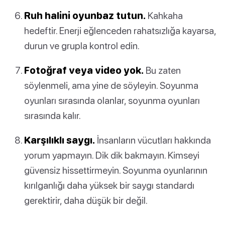
Ruh halini oyunbaz tutun.
Kahkaha
hedeftir. Enerji eğlenceden rahatsızlığa kayarsa,
durun ve grupla kontrol edin.
Fotoğraf veya video yok.
Bu zaten
söylenmeli, ama yine de söyleyin. Soyunma
oyunları sırasında olanlar, soyunma oyunları
sırasında kalır.
Karşılıklı saygı.
İnsanların vücutları hakkında
yorum yapmayın. Dik dik bakmayın. Kimseyi
güvensiz hissettirmeyin. Soyunma oyunlarının
kırılganlığı daha yüksek bir saygı standardı
gerektirir, daha düşük bir değil.