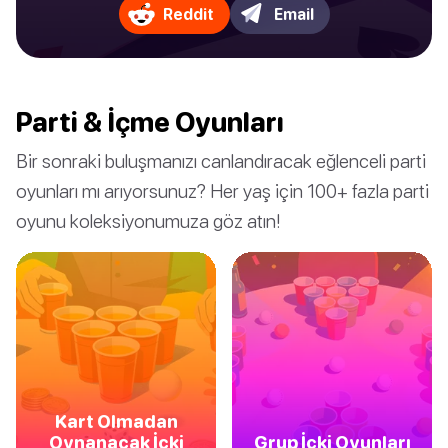
Reddit
Email
Parti & İçme Oyunları
Bir sonraki buluşmanızı canlandıracak eğlenceli parti
oyunları mı arıyorsunuz? Her yaş için 100+ fazla parti
oyunu koleksiyonumuza göz atın!
Kart Olmadan
Oynanacak İçki
Grup İçki Oyunları