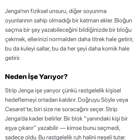
Jenga’nın fiziksel unsuru, diğer soyunma
oyunlarının sahip olmadığı bir katman ekler. Bloğun
saçma bir şey yazabileceğini bildiğinizde bir bloğu
çekmek, ellerinizi normalden daha titrek hale getirir,
bu da kuleyi sallar, bu da her şeyi daha komik hale
getirir.
Neden İşe Yarıyor?
Strip Jenga işe yarıyor çünkü rastgelelik kişisel
hedeflemeyi ortadan kaldırır. Doğruyu Söyle veya
Cesaret’te, biri size ne soracağını seçer. Strip
Jenga’da kader belirler. Bir blok “yanındaki kişi bir
eşya çıkarır” yazabilir — kimse bunu seçmedi,
sadece oldu. Bu rastgelelik ruh halini neşeli tutar.