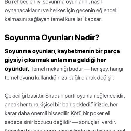
Bu rehber, en iyi soyunma oyunlarını, nasıl
oynanacaklarını ve herkes için gecenin eğlenceli
kalmasını sağlayan temel kuralları kapsar.
Soyunma Oyunları Nedir?
Soyunma oyunları, kaybetmenin bir parça
giysiyi çıkarmak anlamına geldiği her
oyundur.
Temel mekaniği budur — her şey, hangi
temel oyunu kullandığınıza bağlı olarak değişir.
Çekiciliği basittir. Sıradan parti oyunları eğlencelidir,
ancak her tura kişisel bir bahis eklediğinizde, her
karar daha önemli hissedilir. Kötü bir poker eli
sadece sinir bozucu değildir — sonuçları vardır.
Kaçırılan bir bira pong atışı aslında size bir şeye mal