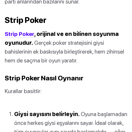
parti anlarından bazılarını sunar.
Strip Poker
Strip Poker
, orijinal ve en bilinen soyunma
oyunudur.
Gerçek poker stratejisini giysi
bahislerinin ek baskısıyla birleştirerek, hem zihinsel
hem de saçma bir oyun yaratır.
Strip Poker Nasıl Oynanır
Kurallar basittir:
Giysi sayısını belirleyin.
Oyuna başlamadan
önce herkes giysi eşyalarını sayar. İdeal olarak,
tüm oyuncular aynı sayıda başlamalıdır — eğer