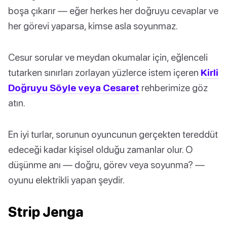
boşa çıkarır — eğer herkes her doğruyu cevaplar ve
her görevi yaparsa, kimse asla soyunmaz.
Cesur sorular ve meydan okumalar için, eğlenceli
tutarken sınırları zorlayan yüzlerce istem içeren
Kirli
Doğruyu Söyle veya Cesaret
rehberimize göz
atın.
En iyi turlar, sorunun oyuncunun gerçekten tereddüt
edeceği kadar kişisel olduğu zamanlar olur. O
düşünme anı — doğru, görev veya soyunma? —
oyunu elektrikli yapan şeydir.
Strip Jenga