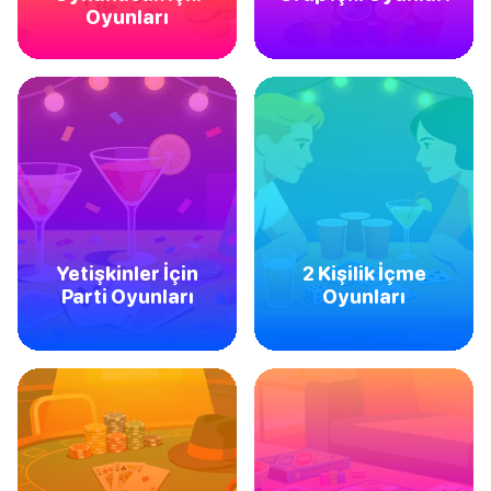
Oyunları
Yetişkinler İçin
2 Kişilik İçme
Parti Oyunları
Oyunları