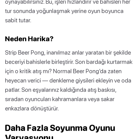
oynayabilirsiniz. Bu, işleri hızlandırır ve bahisleri her
tur sonunda yoğunlaşmak yerine oyun boyunca
sabit tutar.
Neden Harika?
Strip Beer Pong, inanılmaz anlar yaratan bir şekilde
beceriyi bahislerle birleştirir. Son bardağı kurtarmak
için o kritik atış mı? Normal Beer Pong’da zaten
heyecan verici — denkleme giysileri ekleyin ve oda
patlar. Son eşyalarınız kaldığında atış baskısı,
sıradan oyuncuları kahramanlara veya sakar
enkazlara dönüştürür.
Daha Fazla Soyunma Oyunu
Varyasyonu