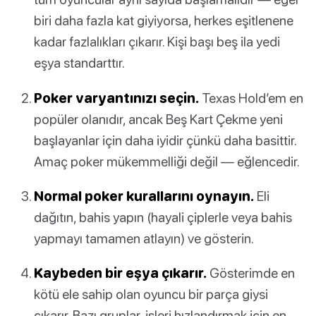
biri daha fazla kat giyiyorsa, herkes eşitlenene
kadar fazlalıkları çıkarır. Kişi başı beş ila yedi
eşya standarttır.
Poker varyantınızı seçin.
Texas Hold’em en
popüler olanıdır, ancak Beş Kart Çekme yeni
başlayanlar için daha iyidir çünkü daha basittir.
Amaç poker mükemmelliği değil — eğlencedir.
Normal poker kurallarını oynayın.
Eli
dağıtın, bahis yapın (hayali çiplerle veya bahis
yapmayı tamamen atlayın) ve gösterin.
Kaybeden bir eşya çıkarır.
Gösterimde en
kötü ele sahip olan oyuncu bir parça giysi
çıkarır. Bazı gruplar, işleri hızlandırmak için en