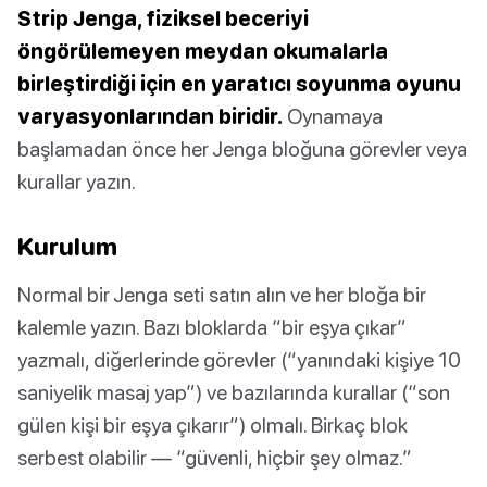
Strip Jenga, fiziksel beceriyi
öngörülemeyen meydan okumalarla
birleştirdiği için en yaratıcı soyunma oyunu
varyasyonlarından biridir.
Oynamaya
başlamadan önce her Jenga bloğuna görevler veya
kurallar yazın.
Kurulum
Normal bir Jenga seti satın alın ve her bloğa bir
kalemle yazın. Bazı bloklarda “bir eşya çıkar”
yazmalı, diğerlerinde görevler (“yanındaki kişiye 10
saniyelik masaj yap”) ve bazılarında kurallar (“son
gülen kişi bir eşya çıkarır”) olmalı. Birkaç blok
serbest olabilir — “güvenli, hiçbir şey olmaz.”