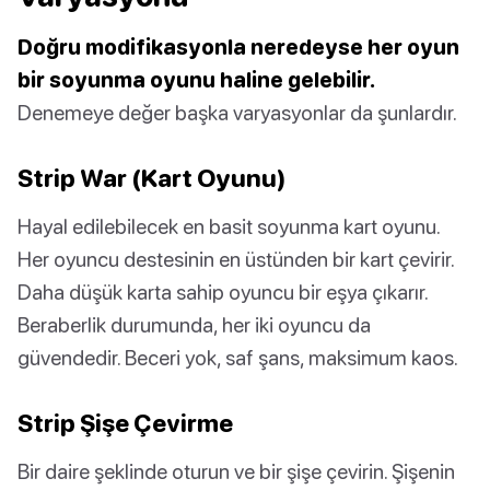
Doğru modifikasyonla neredeyse her oyun
bir soyunma oyunu haline gelebilir.
Denemeye değer başka varyasyonlar da şunlardır.
Strip War (Kart Oyunu)
Hayal edilebilecek en basit soyunma kart oyunu.
Her oyuncu destesinin en üstünden bir kart çevirir.
Daha düşük karta sahip oyuncu bir eşya çıkarır.
Beraberlik durumunda, her iki oyuncu da
güvendedir. Beceri yok, saf şans, maksimum kaos.
Strip Şişe Çevirme
Bir daire şeklinde oturun ve bir şişe çevirin. Şişenin