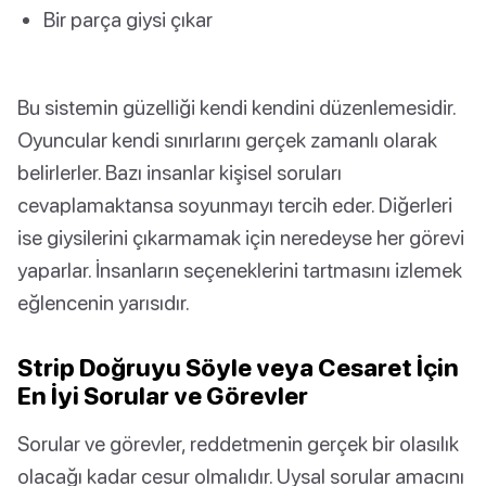
Bir parça giysi çıkar
Bu sistemin güzelliği kendi kendini düzenlemesidir.
Oyuncular kendi sınırlarını gerçek zamanlı olarak
belirlerler. Bazı insanlar kişisel soruları
cevaplamaktansa soyunmayı tercih eder. Diğerleri
ise giysilerini çıkarmamak için neredeyse her görevi
yaparlar. İnsanların seçeneklerini tartmasını izlemek
eğlencenin yarısıdır.
Strip Doğruyu Söyle veya Cesaret İçin
En İyi Sorular ve Görevler
Sorular ve görevler, reddetmenin gerçek bir olasılık
olacağı kadar cesur olmalıdır. Uysal sorular amacını