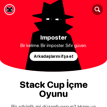
Imposter
Bir kelime. Bir imposter. Sıfır güven.
Arkadaşlarını ifşa et
Stack Cup İçme
Oyunu
Bir etkinlik mi düzenliyorsun? Hızını ve