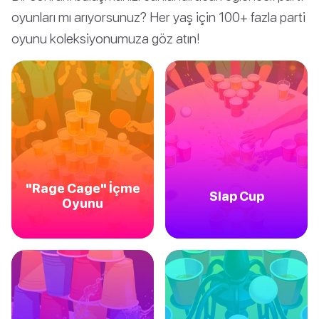
oyunları mı arıyorsunuz? Her yaş için 100+ fazla parti
oyunu koleksiyonumuza göz atın!
"Rage Cage" İçme
Slap Cup
Oyunu