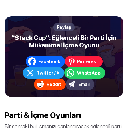
Paylaş
"Stack Cup": Eğlenceli Bir Parti İçin
Mükemmel İçme Oyunu
Facebook
Pinterest
Twitter / X
WhatsApp
Reddit
Email
Parti & İçme Oyunları
Bir sonraki buluşmanızı canlandıracak eğlenceli parti