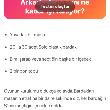
Arkadaşların seni ne
Testini oluştur
kadar iyi tanıyor?
Yuvarlak bir masa
20 ila 30 adet Solo plastik bardak
Bira, şarap veya seçtiğin başka bir içecek
2 pinpon topu
Oyunun kurulumu oldukça kolaydır. Bardakları
masanın etrafına bir daire şeklinde diz, her bardağın
¼’ünü seçtiğin içecekle doldur.