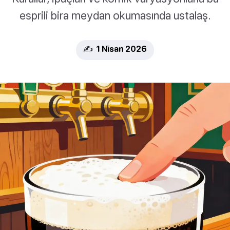
esprili bira meydan okumasında ustalaş.
✍️ 1 Nīsan 2026