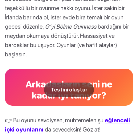
teşekküllü bir övünme hakkı oyunu. İster sakin bir
İrlanda barında ol, ister evde bira temalı bir oyun
gecesi düzenle,
G’yi Bölme Guinness
bardağını bir
meydan okumaya dönüştürür. Hassasiyet ve
bardaklar buluşuyor. Oyunlar (ve hafif alaylar)
başlasın.
Arkadaşların seni ne
Testini oluştur
kadar iyi tanıyor?
👉 Bu oyunu sevdiysen, muhtemelen şu
eğlenceli
içki oyunlarını
da seveceksin! Göz at!