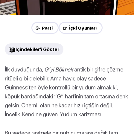
🥳 Parti
🍺 İçki Oyunları
📖
İçindekiler'i Göster
İlk duyduğunda,
G’yi Bölmek
antik bir şifre çözme
ritüeli gibi gelebilir. Ama hayır, olay sadece
Guinness’ten öyle kontrollü bir yudum almak ki,
köpük bardağındaki “G” harfinin tam ortasına denk
gelsin. Önemli olan ne kadar hızlı içtiğin değil.
İncelik. Kendine güven. Yudum karizması.
Bu sadece rastgele bir pub numarası değil; tam