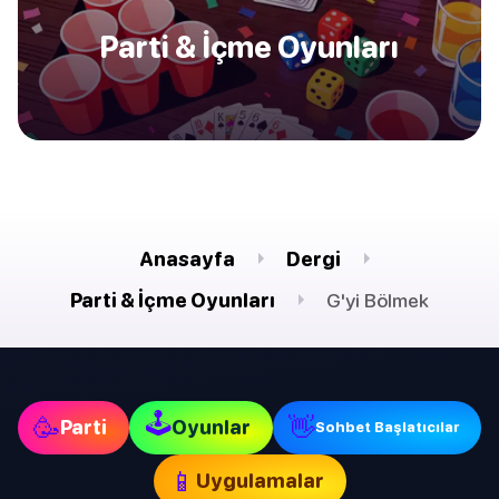
Parti & İçme Oyunları
Anasayfa
Dergi
Parti & İçme Oyunları
G'yi Bölmek
🕹
🥳
👋
Parti
Oyunlar
Sohbet Başlatıcılar
📱
Uygulamalar