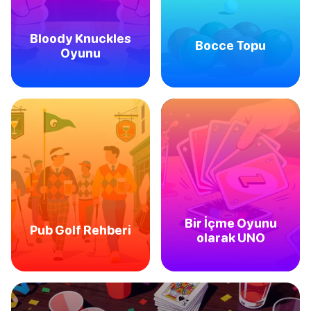
Bloody Knuckles
Bocce Topu
Oyunu
Bir İçme Oyunu
Pub Golf Rehberi
olarak UNO