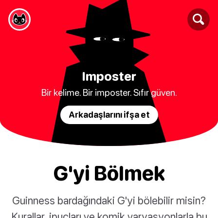
Imposter
Bir kelime. Bir imposter. Sıfır güven.
Arkadaşlarını ifşa et
G'yi Bölmek
Guinness bardağındaki G'yi bölebilir misin?
Kurallar, ipuçları ve komik varyasyonlarla bu