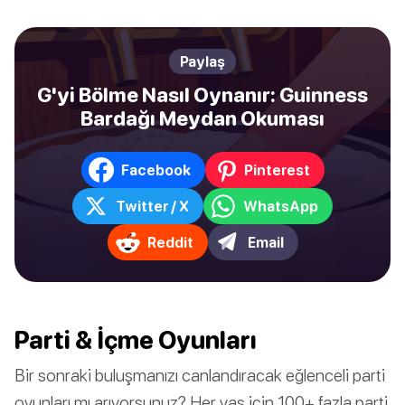
Paylaş
G'yi Bölme Nasıl Oynanır: Guinness
Bardağı Meydan Okuması
Facebook
Pinterest
Twitter / X
WhatsApp
Reddit
Email
Parti & İçme Oyunları
Bir sonraki buluşmanızı canlandıracak eğlenceli parti
oyunları mı arıyorsunuz? Her yaş için 100+ fazla parti