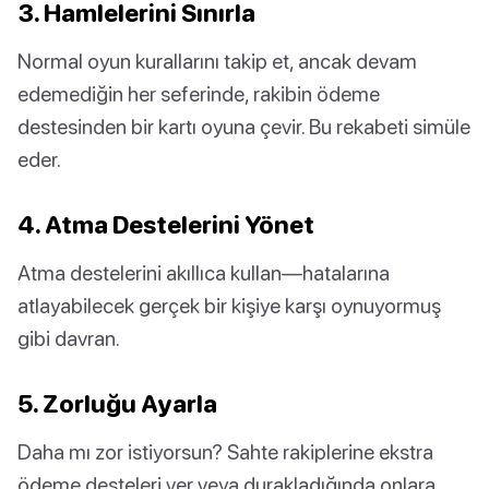
3. Hamlelerini Sınırla
Normal oyun kurallarını takip et, ancak devam
edemediğin her seferinde, rakibin ödeme
destesinden bir kartı oyuna çevir. Bu rekabeti simüle
eder.
4. Atma Destelerini Yönet
Atma destelerini akıllıca kullan—hatalarına
atlayabilecek gerçek bir kişiye karşı oynuyormuş
gibi davran.
5. Zorluğu Ayarla
Daha mı zor istiyorsun? Sahte rakiplerine ekstra
ödeme desteleri ver veya durakladığında onlara