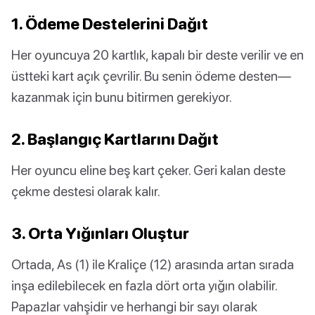
1. Ödeme Destelerini Dağıt
Her oyuncuya 20 kartlık, kapalı bir deste verilir ve en
üstteki kart açık çevrilir. Bu senin ödeme desten—
kazanmak için bunu bitirmen gerekiyor.
2. Başlangıç Kartlarını Dağıt
Her oyuncu eline beş kart çeker. Geri kalan deste
çekme destesi olarak kalır.
3. Orta Yığınları Oluştur
Ortada, As (1) ile Kraliçe (12) arasında artan sırada
inşa edilebilecek en fazla dört orta yığın olabilir.
Papazlar vahşidir ve herhangi bir sayı olarak