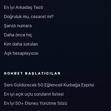
En İyi Arkadaş Testi
Doğruluk mu, cesaret mi?
Şanslı numara
Daha önce hiç
Kim daha soruları
Aşk hesaplayıcısı
SOHBET BAŞLATICILAR
Seni Güldürecek 50 Eğlenceli Kurbağa Esprisi
En iyi açık uçlu soruların listesi
En İyi 50+ Disney Yürütme Sözü