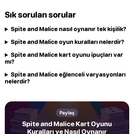
Sık sorulan sorular
Spite and Malice nasıl oynanır tek kişilik?
Spite and Malice oyun kuralları nelerdir?
Spite and Malice kart oyunu ipuçları var
mı?
Spite and Malice eğlenceli varyasyonları
nelerdir?
Paylaş
Spite and Malice Kart Oyunu
Kuralları ve Nasıl Oynanır