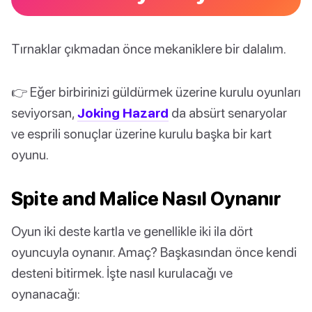
Tırnaklar çıkmadan önce mekaniklere bir dalalım.
👉 Eğer birbirinizi güldürmek üzerine kurulu oyunları
seviyorsan,
Joking Hazard
da absürt senaryolar
ve esprili sonuçlar üzerine kurulu başka bir kart
oyunu.
Spite and Malice Nasıl Oynanır
Oyun iki deste kartla ve genellikle iki ila dört
oyuncuyla oynanır. Amaç? Başkasından önce kendi
desteni bitirmek. İşte nasıl kurulacağı ve
oynanacağı: