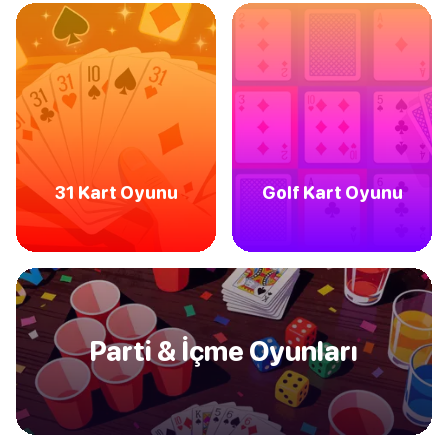
31 Kart Oyunu
Golf Kart Oyunu
Parti & İçme Oyunları