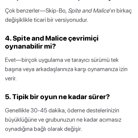
Çok benzerler—Skip-Bo,
Spite and Malice
‘ın birkaç
değişiklikle ticari bir versiyonudur.
4. Spite and Malice çevrimiçi
oynanabilir mi?
Evet—birçok uygulama ve tarayıcı sürümü tek
başına veya arkadaşlarınıza karşı oynamanıza izin
verir.
5. Tipik bir oyun ne kadar sürer?
Genellikle 30-45 dakika, ödeme destelerinizin
büyüklüğüne ve grubunuzun ne kadar acımasız
oynadığına bağlı olarak değişir.