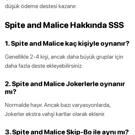
düşük ödeme destesi kazanır.
Spite and Malice Hakkında SSS
1. Spite and Malice kaç kişiyle oynanır?
Genellikle 2-4 kişi, ancak daha büyük gruplar için
daha fazla deste ekleyebilirsiniz.
2. Spite and Malice Jokerlerle oynanır
mı?
Normalde hayır. Ancak bazı varyasyonlarda,
Jokerler ekstra vahşi kartlar olarak eklenir.
3. Spite and Malice Skip-Bo ile aynı mı?