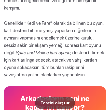
hamlesini engellemenin verdiği tatminin eşit bir
karışımı.
Genellikle “Kedi ve Fare” olarak da bilinen bu oyun,
kart desteni bitirme yarışı yaparken diğerlerinin
aynısını yapmasını engellemek üzerine kurulu,
sessiz sakin bir akşam yemeği sonrası kart oyunu
değil.
Spite and Malice kart oyunu
, desteni bitirmek
için kartları inşa edecek, atacak ve vahşi kartları
oyuna sokacaksın, tüm bunları rakiplerini
yavaşlatma yolları planlarken yapacaksın.
Arkadaşların seni ne
Testini oluştur
kadar iyi tanıyor?