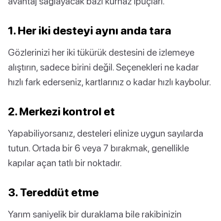
avantaj sağlayacak bazı kurnaz ipuçları.
1. Her iki desteyi aynı anda tara
Gözlerinizi her iki tükürük destesini de izlemeye
alıştırın, sadece birini değil. Seçenekleri ne kadar
hızlı fark ederseniz, kartlarınız o kadar hızlı kaybolur.
2. Merkezi kontrol et
Yapabiliyorsanız, desteleri elinize uygun sayılarda
tutun. Ortada bir 6 veya 7 bırakmak, genellikle
kapılar açan tatlı bir noktadır.
3. Tereddüt etme
Yarım saniyelik bir duraklama bile rakibinizin