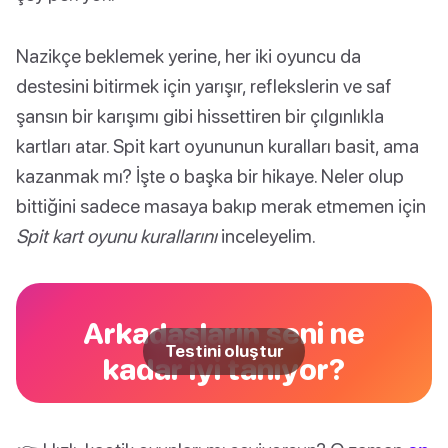
Nazikçe beklemek yerine, her iki oyuncu da
destesini bitirmek için yarışır, reflekslerin ve saf
şansın bir karışımı gibi hissettiren bir çılgınlıkla
kartları atar. Spit kart oyununun kuralları basit, ama
kazanmak mı? İşte o başka bir hikaye. Neler olup
bittiğini sadece masaya bakıp merak etmemen için
Spit kart oyunu kurallarını
inceleyelim.
Arkadaşların seni ne
Testini oluştur
kadar iyi tanıyor?