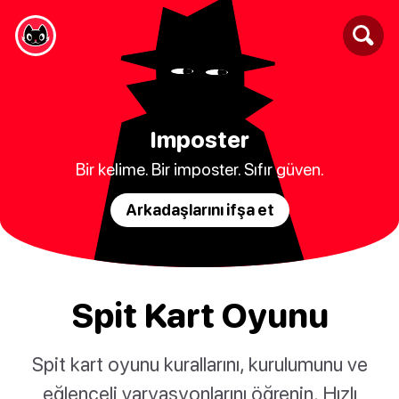
Imposter
Bir kelime. Bir imposter. Sıfır güven.
Arkadaşlarını ifşa et
Spit Kart Oyunu
Spit kart oyunu kurallarını, kurulumunu ve
eğlenceli varyasyonlarını öğrenin. Hızlı