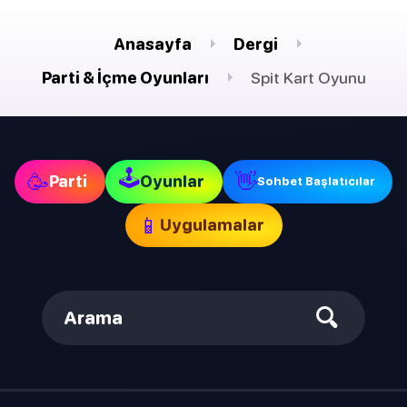
Anasayfa
Dergi
Parti & İçme Oyunları
Spit Kart Oyunu
🕹
🥳
👋
Parti
Oyunlar
Sohbet Başlatıcılar
📱
Uygulamalar
Arama