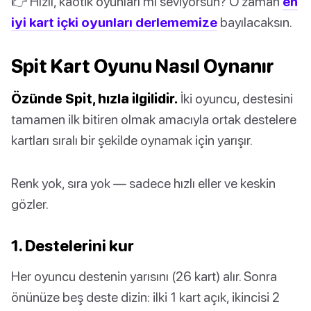
👉 Hızlı, kaotik oyunları mı seviyorsun? O zaman
en
iyi kart içki oyunları derlememize
bayılacaksın.
Spit Kart Oyunu Nasıl Oynanır
Özünde Spit, hızla ilgilidir.
İki oyuncu, destesini
tamamen ilk bitiren olmak amacıyla ortak destelere
kartları sıralı bir şekilde oynamak için yarışır.
Renk yok, sıra yok — sadece hızlı eller ve keskin
gözler.
1. Destelerini kur
Her oyuncu destenin yarısını (26 kart) alır. Sonra
önünüze beş deste dizin: ilki 1 kart açık, ikincisi 2