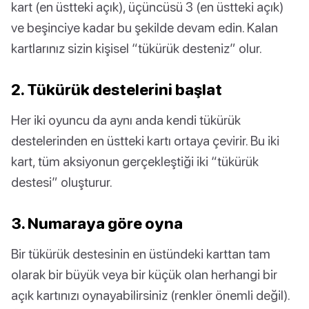
kart (en üstteki açık), üçüncüsü 3 (en üstteki açık)
ve beşinciye kadar bu şekilde devam edin. Kalan
kartlarınız sizin kişisel “tükürük desteniz” olur.
2. Tükürük destelerini başlat
Her iki oyuncu da aynı anda kendi tükürük
destelerinden en üstteki kartı ortaya çevirir. Bu iki
kart, tüm aksiyonun gerçekleştiği iki “tükürük
destesi” oluşturur.
3. Numaraya göre oyna
Bir tükürük destesinin en üstündeki karttan tam
olarak bir büyük veya bir küçük olan herhangi bir
açık kartınızı oynayabilirsiniz (renkler önemli değil).