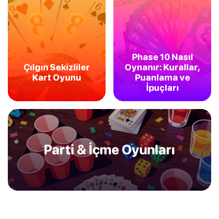
Phase 10 Nasıl
Çılgın Sekizliler
Oynanır: Kurallar,
Kart Oyunu
Puanlama ve
İpuçları
Parti & İçme Oyunları