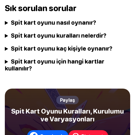
Sık sorulan sorular
Spit kart oyunu nasıl oynanır?
Spit kart oyunu kuralları nelerdir?
Spit kart oyunu kaç kişiyle oynanır?
Spit kart oyunu için hangi kartlar
kullanılır?
Paylaş
Spit Kart Oyunu Kuralları, Kurulumu
ve Varyasyonları