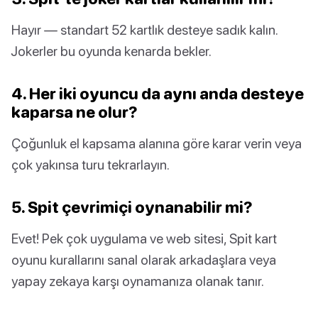
Hayır — standart 52 kartlık desteye sadık kalın.
Jokerler bu oyunda kenarda bekler.
4. Her iki oyuncu da aynı anda desteye
kaparsa ne olur?
Çoğunluk el kapsama alanına göre karar verin veya
çok yakınsa turu tekrarlayın.
5. Spit çevrimiçi oynanabilir mi?
Evet! Pek çok uygulama ve web sitesi, Spit kart
oyunu kurallarını sanal olarak arkadaşlara veya
yapay zekaya karşı oynamanıza olanak tanır.