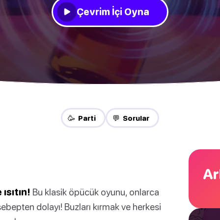
Çevrim İçi Oyna
🥳 Parti
💬 Sorular
Ar
 ısıtın!
Bu klasik öpücük oyunu, onlarca
r sebepten dolayı! Buzları kırmak ve herkesi