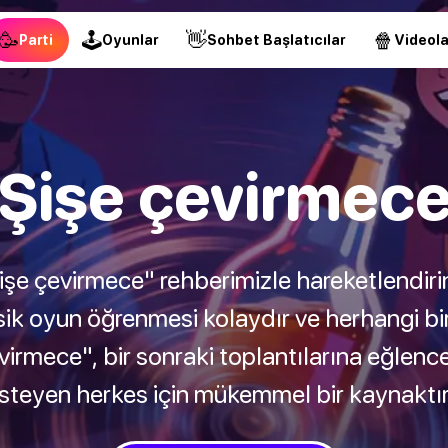
🥳
🕹
👋
🍿
Parti
Oyunlar
Sohbet Başlatıcılar
Videola
Şişe çevirmec
"Şişe çevirmece" rehberimizle hareketlendiri
asik oyun öğrenmesi kolaydır ve herhangi b
evirmece", bir sonraki toplantılarına eğle
isteyen herkes için mükemmel bir kaynaktır