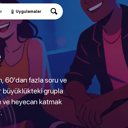
📱
r
Uygulamalar
e
n, 60'dan fazla soru ve
ir büyüklükteki grupla
nce ve heyecan katmak
.