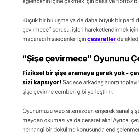
eğlencenin içine çekmek için basit ve flörtöz bir
Küçük bir buluşma ya da daha büyük bir parti d
çevirmece” sorusu, işleri hareketlendirmek iç
maceracı hissedenler için
cesaretler
de ekledi
“Şişe çevirmece” Oyununu Ç
Fiziksel bir şişe aramaya gerek yok - ç
sizi kapsıyor!
Sadece arkadaşlarınızı toplayı
şişe çevirme çemberi gibi yerleştirin.
Oyunumuzu web sitemizden erişerek sanal şişe
meydan okuması ya da cesaret alın! Ayrıca, çev
herhangi bir dökülme konusunda endişelenmen