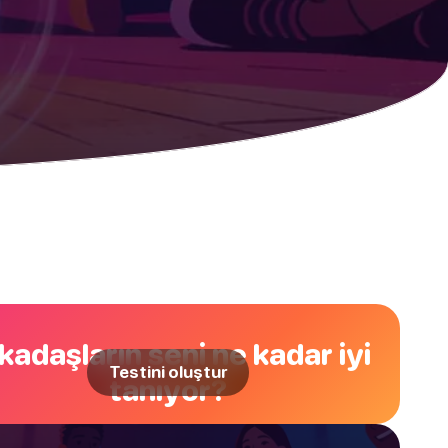
kadaşların seni ne kadar iyi
Testini oluştur
tanıyor?