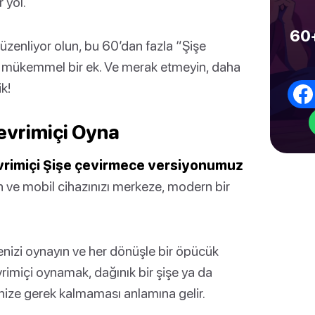
 yol.
60+
üzenliyor olun, bu 60’dan fazla “Şişe
in mükemmel bir ek. Ve merak etmeyin, daha
k!
evrimiçi Oyna
evrimiçi Şişe çevirmece versiyonumuz
n ve mobil cihazınızı merkeze, modern bir
nizi oynayın ve her dönüşle bir öpücük
rimiçi oynamak, dağınık bir şişe ya da
ize gerek kalmaması anlamına gelir.