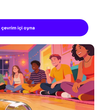
 çevrim içi oyna