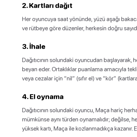
2. Kartları dağıt
Her oyuncuya saat yönünde, yüzü aşağı bakacak 
ve rütbeye göre düzenler, herkesin doğru sayıd
3. İhale
Dağıtıcının solundaki oyuncudan başlayarak, h
beyan eder. Ortaklıklar puanlama amacıyla teklifle
veya cezalar için “nil” (sıfır el) ve “kör” (kartl
4. El oynama
Dağıtıcının solundaki oyuncu, Maça hariç herhang
mümkünse aynı türden oynamalıdır; değilse, herh
yüksek kartı, Maça ile kozlanmadıkça kazanır. Eli