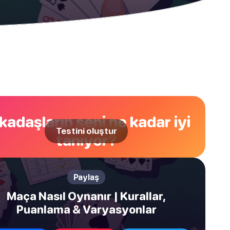
kadaşların seni ne kadar iyi
Testini oluştur
tanıyor?
Paylaş
Maça Nasıl Oynanır | Kurallar,
Puanlama & Varyasyonlar