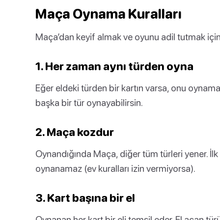
Maça Oynama Kuralları
Maça’dan keyif almak ve oyunu adil tutmak için
1. Her zaman aynı türden oyna
Eğer eldeki türden bir kartın varsa, onu oynama
başka bir tür oynayabilirsin.
2. Maça kozdur
Oynandığında Maça, diğer tüm türleri yener. İ
oynanamaz (ev kuralları izin vermiyorsa).
3. Kart başına bir el
Oynanan her kart bir eli temsil eder. El açan t