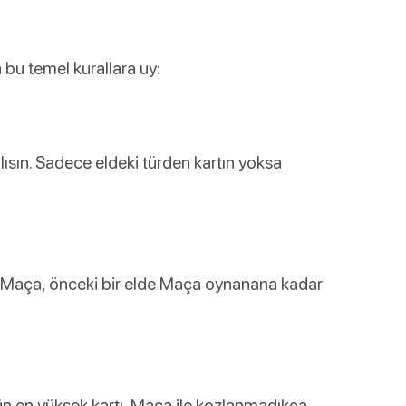
 bu temel kurallara uy:
lısın. Sadece eldeki türden kartın yoksa
lk Maça, önceki bir elde Maça oynanana kadar
ürün en yüksek kartı, Maça ile kozlanmadıkça