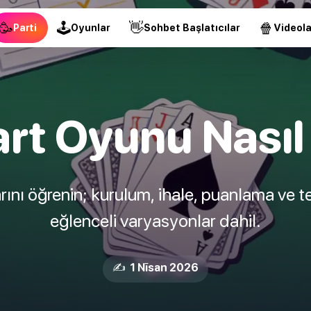
🥳
🕹
👋
🍿
Parti
Oyunlar
Sohbet Başlatıcılar
Videola
rt Oyunu Nasıl
nı öğrenin; kurulum, ihale, puanlama ve te
eğlenceli varyasyonlar dahil.
✍️ 1 Nīsan 2026