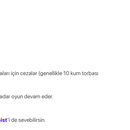
ları için cezalar (genellikle 10 kum torbası
kadar oyun devam eder.
ist
‘i de sevebilirsin.