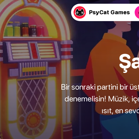
PsyCat Games
Şa
Bir sonraki partini bir
denemelisin! Müzik, iç
ısıt, en se