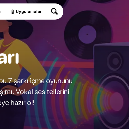
📱
r
Uygulamalar
arı
 bu 7 şarkı içme oyununu
mı. Vokal ses tellerini
ye hazır ol!