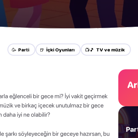
🥳 Parti
🍺 İçki Oyunları
📺🎵 TV ve müzik
Ar
rla eğlenceli bir gece mi? İyi vakit geçirmek
i müzik ve birkaç içecek unutulmaz bir gece
n daha iyi ne olabilir?
Par
kle şarkı söyleyeceğin bir geceye hazırsan, bu