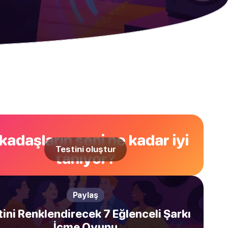
kadaşların seni ne kadar iyi
Testini oluştur
tanıyor?
Paylaş
tini Renklendirecek 7 Eğlenceli Şarkı
İçme Oyunu