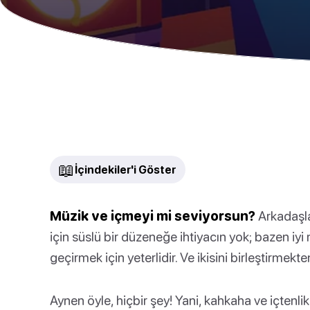
📖
İçindekiler'i Göster
Müzik ve içmeyi mi seviyorsun?
Arkadaşla
için süslü bir düzeneğe ihtiyacın yok; bazen iy
geçirmek için yeterlidir. Ve ikisini birleştirmekte
Aynen öyle, hiçbir şey! Yani, kahkaha ve içtenli