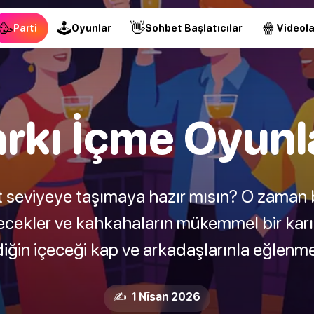
🥳
🕹
👋
🍿
Parti
Oyunlar
Sohbet Başlatıcılar
Videola
rkı İçme Oyunl
 üst seviyeye taşımaya hazır mısın? O zaman
ecekler ve kahkahaların mükemmel bir karışı
vdiğin içeceği kap ve arkadaşlarınla eğlenme
✍️ 1 Nīsan 2026