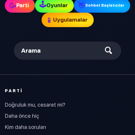
🕹
🥳
👋
Parti
Oyunlar
Sohbet Başlatıcılar
📱
Uygulamalar
Arama
PARTI
Doğruluk mu, cesaret mi?
Daha önce hiç
Kim daha soruları