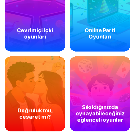
Çevrimiçi içki
Online Parti
oyunları
Oyunları
Sıkıldığınızda
Doğruluk mu,
oynayabileceğiniz
cesaret mi?
eğlenceli oyunlar