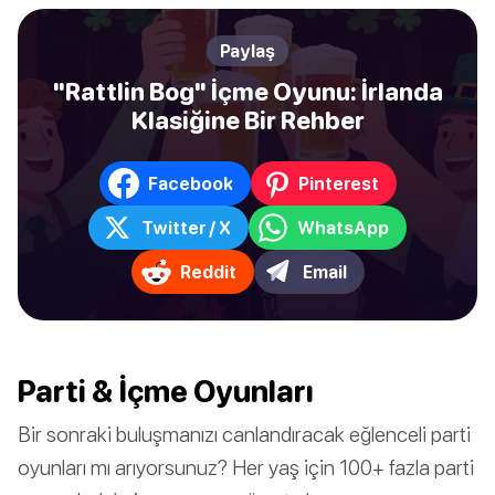
Paylaş
"Rattlin Bog" İçme Oyunu: İrlanda
Klasiğine Bir Rehber
Facebook
Pinterest
Twitter / X
WhatsApp
Reddit
Email
Parti & İçme Oyunları
Bir sonraki buluşmanızı canlandıracak eğlenceli parti
oyunları mı arıyorsunuz? Her yaş için 100+ fazla parti