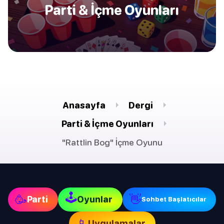
Parti & İçme Oyunları
Anasayfa
Dergi
Parti & İçme Oyunları
"Rattlin Bog" İçme Oyunu
🕹
🥳
👋
Parti
Oyunlar
Sohbet Başlatıcılar
📱
Uygulamalar