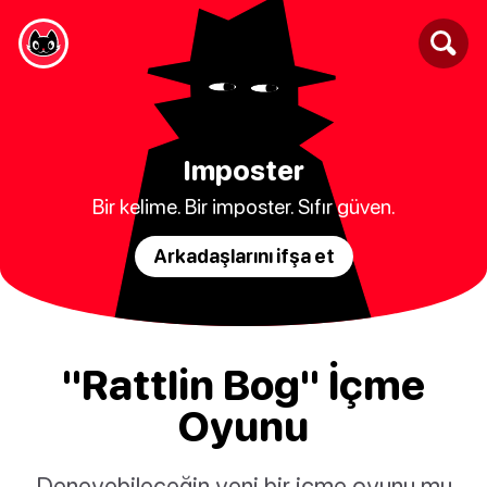
Imposter
Bir kelime. Bir imposter. Sıfır güven.
Arkadaşlarını ifşa et
"Rattlin Bog" İçme
Oyunu
Deneyebileceğin yeni bir içme oyunu mu