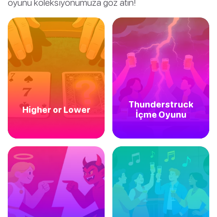
oyunu koleksiyonumuza göz atın!
Thunderstruck
Higher or Lower
İçme Oyunu