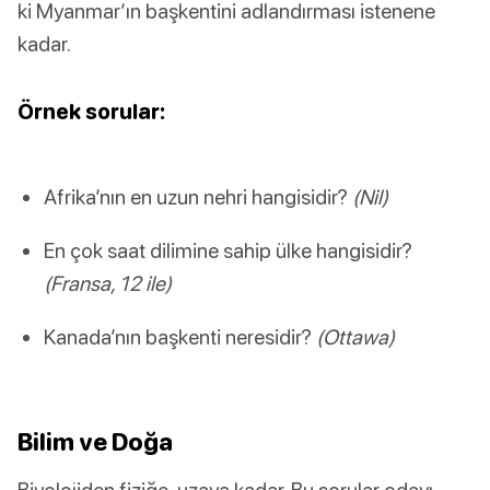
ki Myanmar’ın başkentini adlandırması istenene
kadar.
Örnek sorular:
Afrika’nın en uzun nehri hangisidir?
(Nil)
En çok saat dilimine sahip ülke hangisidir?
(Fransa, 12 ile)
Kanada’nın başkenti neresidir?
(Ottawa)
Bilim ve Doğa
Biyolojiden fiziğe, uzaya kadar. Bu sorular odayı