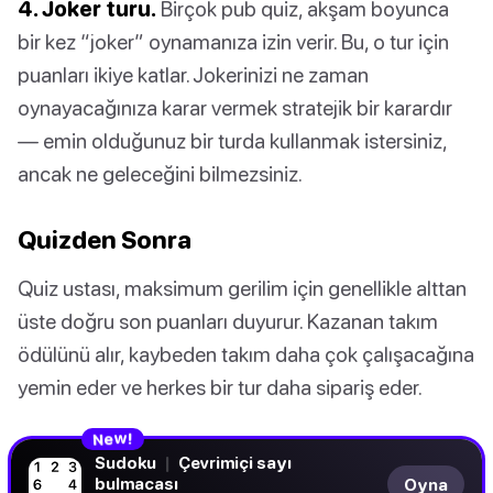
4. Joker turu.
Birçok pub quiz, akşam boyunca
bir kez “joker” oynamanıza izin verir. Bu, o tur için
puanları ikiye katlar. Jokerinizi ne zaman
oynayacağınıza karar vermek stratejik bir karardır
— emin olduğunuz bir turda kullanmak istersiniz,
ancak ne geleceğini bilmezsiniz.
Quizden Sonra
Quiz ustası, maksimum gerilim için genellikle alttan
üste doğru son puanları duyurur. Kazanan takım
ödülünü alır, kaybeden takım daha çok çalışacağına
yemin eder ve herkes bir tur daha sipariş eder.
!
N
w
e
Sudoku
|
Çevrimiçi sayı
bulmacası
Oyna