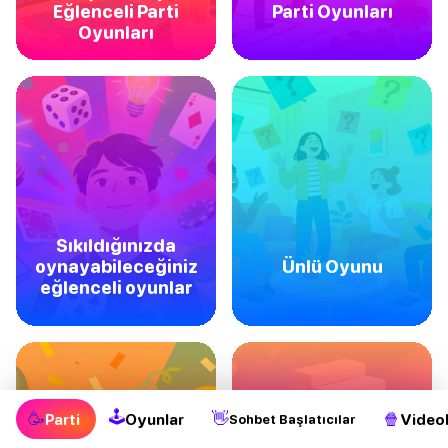
Eğlenceli Parti
Parti Oyunları
Oyunları
Sıkıldığınızda
oynayabileceğiniz
Ünlü Oyunu
eğlenceli oyunlar
🕹
🥳
👋
🍿
Parti
Oyunlar
Videol
Sohbet Başlatıcılar