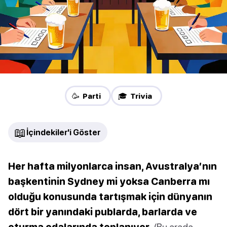
🥳 Parti
🎓 Trivia
📖
İçindekiler'i Göster
Her hafta milyonlarca insan, Avustralya’nın
başkentinin Sydney mi yoksa Canberra mı
olduğu konusunda tartışmak için dünyanın
dört bir yanındaki publarda, barlarda ve
oturma odalarında toplanıyor.
(Bu arada