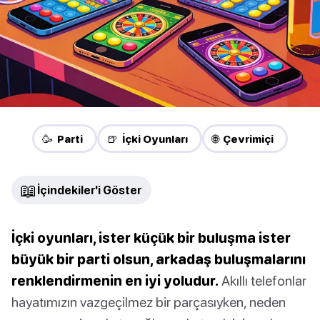
🥳 Parti
🍺 İçki Oyunları
🌐 Çevrimiçi
📖
İçindekiler'i Göster
İçki oyunları, ister küçük bir buluşma ister
büyük bir parti olsun, arkadaş buluşmalarını
renklendirmenin en iyi yoludur.
Akıllı telefonlar
hayatımızın vazgeçilmez bir parçasıyken, neden