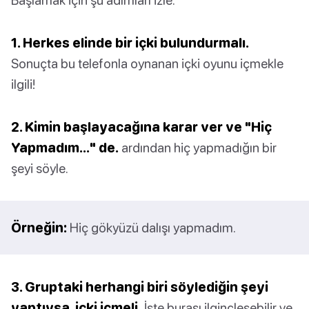
1. Herkes elinde bir içki bulundurmalı.
Sonuçta bu telefonla oynanan içki oyunu içmekle
ilgili!
2. Kimin başlayacağına karar ver ve "Hiç
Yapmadım…" de.
ardından hiç yapmadığın bir
şeyi söyle.
Örneğin:
Hiç gökyüzü dalışı yapmadım.
3. Gruptaki herhangi biri söylediğin şeyi
yaptıysa, içki içmeli.
İşte burası ilginçleşebilir ve