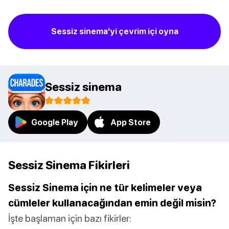
Sessiz sinema'yi çevrim içi oyna
Sessiz sinema
Google Play
App Store
Sessiz Sinema Fikirleri
Sessiz Sinema için ne tür kelimeler veya
cümleler kullanacağından emin değil misin?
İşte başlaman için bazı fikirler: