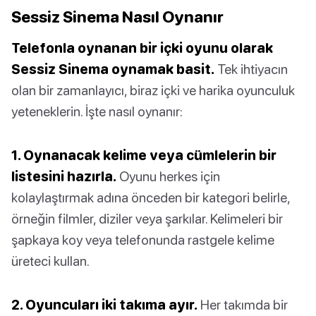
Sessiz Sinema Nasıl Oynanır
Telefonla oynanan bir içki oyunu olarak
Sessiz Sinema oynamak basit.
Tek ihtiyacın
olan bir zamanlayıcı, biraz içki ve harika oyunculuk
yeteneklerin. İşte nasıl oynanır:
1. Oynanacak kelime veya cümlelerin bir
listesini hazırla.
Oyunu herkes için
kolaylaştırmak adına önceden bir kategori belirle,
örneğin filmler, diziler veya şarkılar. Kelimeleri bir
şapkaya koy veya telefonunda rastgele kelime
üreteci kullan.
2. Oyuncuları iki takıma ayır.
Her takımda bir