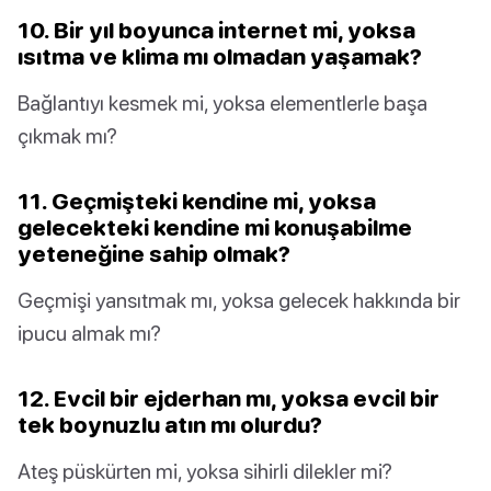
10. Bir yıl boyunca internet mi, yoksa
ısıtma ve klima mı olmadan yaşamak?
Bağlantıyı kesmek mi, yoksa elementlerle başa
çıkmak mı?
11. Geçmişteki kendine mi, yoksa
gelecekteki kendine mi konuşabilme
yeteneğine sahip olmak?
Geçmişi yansıtmak mı, yoksa gelecek hakkında bir
ipucu almak mı?
12. Evcil bir ejderhan mı, yoksa evcil bir
tek boynuzlu atın mı olurdu?
Ateş püskürten mi, yoksa sihirli dilekler mi?