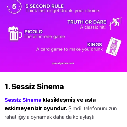
1. Sessiz Sinema
Sessiz Sinema
klasikleşmiş ve asla
eskimeyen bir oyundur.
Şimdi, telefonunuzun
rahatlığıyla oynamak daha da kolaylaştı!