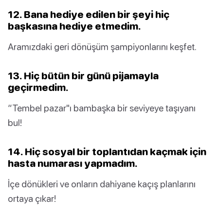
12. Bana hediye edilen bir şeyi hiç
başkasına hediye etmedim.
Aramızdaki geri dönüşüm şampiyonlarını keşfet.
13. Hiç bütün bir günü pijamayla
geçirmedim.
“Tembel pazar"ı bambaşka bir seviyeye taşıyanı
bul!
14. Hiç sosyal bir toplantıdan kaçmak için
hasta numarası yapmadım.
İçe dönükleri ve onların dahiyane kaçış planlarını
ortaya çıkar!