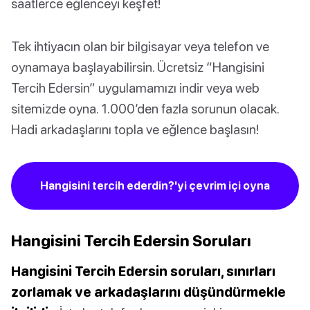
saatlerce eğlenceyi keşfet!
Tek ihtiyacın olan bir bilgisayar veya telefon ve
oynamaya başlayabilirsin. Ücretsiz “Hangisini
Tercih Edersin” uygulamamızı indir veya web
sitemizde oyna. 1.000’den fazla sorunun olacak.
Hadi arkadaşlarını topla ve eğlence başlasın!
Hangisini tercih ederdin?'yi çevrim içi oyna
Hangisini Tercih Edersin Soruları
Hangisini Tercih Edersin soruları, sınırları
zorlamak ve arkadaşlarını düşündürmekle