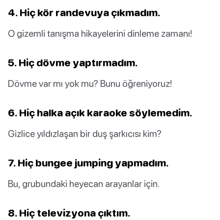
4. Hiç kör randevuya çıkmadım.
O gizemli tanışma hikayelerini dinleme zamanı!
5. Hiç dövme yaptırmadım.
Dövme var mı yok mu? Bunu öğreniyoruz!
6. Hiç halka açık karaoke söylemedim.
Gizlice yıldızlaşan bir duş şarkıcısı kim?
7. Hiç bungee jumping yapmadım.
Bu, grubundaki heyecan arayanlar için.
8. Hiç televizyona çıktım.