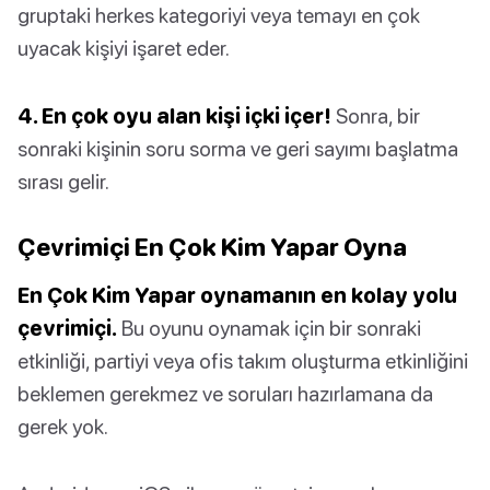
gruptaki herkes kategoriyi veya temayı en çok
uyacak kişiyi işaret eder.
4. En çok oyu alan kişi içki içer!
Sonra, bir
sonraki kişinin soru sorma ve geri sayımı başlatma
sırası gelir.
Çevrimiçi En Çok Kim Yapar Oyna
En Çok Kim Yapar oynamanın en kolay yolu
çevrimiçi.
Bu oyunu oynamak için bir sonraki
etkinliği, partiyi veya ofis takım oluşturma etkinliğini
beklemen gerekmez ve soruları hazırlamana da
gerek yok.