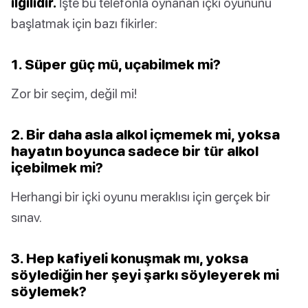
ilgilidir.
İşte bu telefonla oynanan içki oyununu
başlatmak için bazı fikirler:
1. Süper güç mü, uçabilmek mi?
Zor bir seçim, değil mi!
2. Bir daha asla alkol içmemek mi, yoksa
hayatın boyunca sadece bir tür alkol
içebilmek mi?
Herhangi bir içki oyunu meraklısı için gerçek bir
sınav.
3. Hep kafiyeli konuşmak mı, yoksa
söylediğin her şeyi şarkı söyleyerek mi
söylemek?