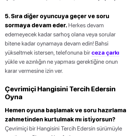
5. Sıra diğer oyuncuya geçer ve soru
sormaya devam eder.
Herkes devam
edemeyecek kadar sarhoş olana veya sorular
bitene kadar oynamaya devam edin! Bahsi
yükseltmek istersen, telefonuna bir
ceza çarkı
yükle ve azınlığın ne yapması gerektiğine onun
karar vermesine izin ver.
Çevrimiçi Hangisini Tercih Edersin
Oyna
Hemen oyuna başlamak ve soru hazırlama
zahmetinden kurtulmak mı istiyorsun?
Çevrimiçi bir Hangisini Tercih Edersin sürümüyle