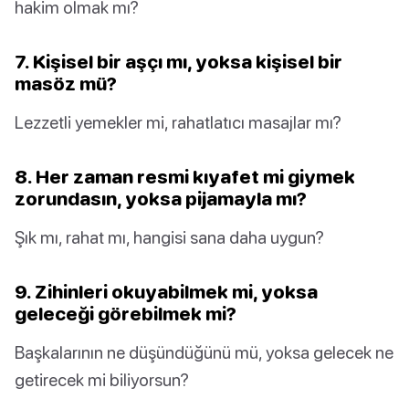
hakim olmak mı?
7. Kişisel bir aşçı mı, yoksa kişisel bir
masöz mü?
Lezzetli yemekler mi, rahatlatıcı masajlar mı?
8. Her zaman resmi kıyafet mi giymek
zorundasın, yoksa pijamayla mı?
Şık mı, rahat mı, hangisi sana daha uygun?
9. Zihinleri okuyabilmek mi, yoksa
geleceği görebilmek mi?
Başkalarının ne düşündüğünü mü, yoksa gelecek ne
getirecek mi biliyorsun?