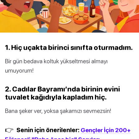
1. Hiç uçakta birinci sınıfta oturmadım.
Bir gün bedava koltuk yükseltmesi almayı
umuyorum!
2. Cadılar Bayramı’nda birinin evini
tuvalet kağıdıyla kapladım hiç.
Bana şeker ver, yoksa şakamızı sevmezsin!
👉
Senin için önerilenler:
Gençler İçin 200+