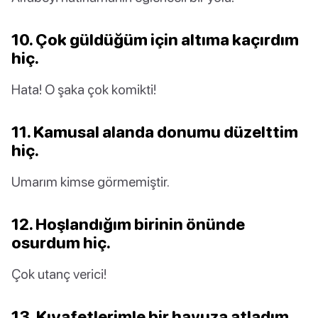
10. Çok güldüğüm için altıma kaçırdım
hiç.
Hata! O şaka çok komikti!
11. Kamusal alanda donumu düzelttim
hiç.
Umarım kimse görmemiştir.
12. Hoşlandığım birinin önünde
osurdum hiç.
Çok utanç verici!
13. Kıyafetlerimle bir havuza atladım