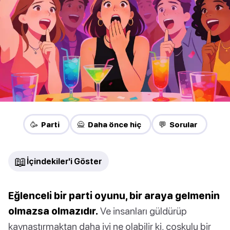
🥳 Parti
🙅 Daha önce hiç
💬 Sorular
📖
İçindekiler'i Göster
Eğlenceli bir parti oyunu, bir araya gelmenin
olmazsa olmazıdır.
Ve insanları güldürüp
kaynaştırmaktan daha iyi ne olabilir ki, coşkulu bir