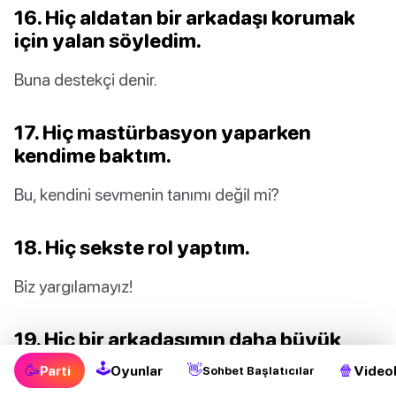
16. Hiç aldatan bir arkadaşı korumak
için yalan söyledim.
Buna destekçi denir.
17. Hiç mastürbasyon yaparken
kendime baktım.
Bu, kendini sevmenin tanımı değil mi?
18. Hiç sekste rol yaptım.
Biz yargılamayız!
19. Hiç bir arkadaşımın daha büyük
kardeşiyle öpüştüm.
🕹
🥳
👋
🍿
Parti
Oyunlar
Videol
Sohbet Başlatıcılar