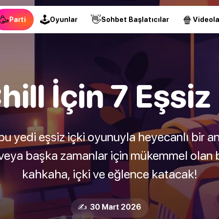
🥳
🕹
👋
🍿
Parti
Oyunlar
Sohbet Başlatıcılar
Videola
hill İçin 7 Eşsi
i bu yedi eşsiz içki oyunuyla heyecanlı bir a
veya başka zamanlar için mükemmel olan b
kahkaha, içki ve eğlence katacak!
✍️ 30 Mart 2026