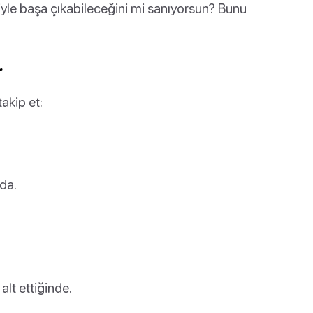
iyle başa çıkabileceğini mi sanıyorsun? Bunu
r
takip et:
da.
lt ettiğinde.