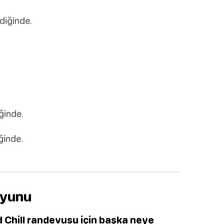
diğinde.
ğinde.
ğinde.
Oyunu
d Chill randevusu için başka neye