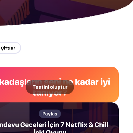
🔥 Çiftler
kadaşların seni ne kadar iyi
Testini oluştur
tanıyor?
Paylaş
ndevu Geceleri İçin 7 Netflix & Chill
İçki Oyunu