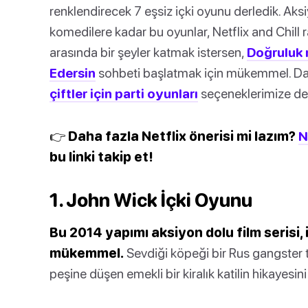
renklendirecek 7 eşsiz içki oyunu derledik. Ak
komedilere kadar bu oyunlar, Netflix and Chill 
arasında bir şeyler katmak istersen,
Doğruluk 
Edersin
sohbeti başlatmak için mükemmel. Daha 
çiftler için parti oyunları
seçeneklerimize de 
👉 Daha fazla Netflix önerisi mi lazım?
N
bu linki takip et!
1. John Wick İçki Oyunu
Bu 2014 yapımı aksiyon dolu film serisi, i
mükemmel.
Sevdiği köpeği bir Rus gangster 
peşine düşen emekli bir kiralık katilin hikayesini