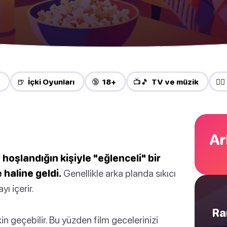
🍺 İçki Oyunları
🔞 18+
📺🎵 TV ve müzik
❤️‍
Ar
 hoşlandığın kişiyle "eğlenceli" bir
haline geldi.
Genellikle arka planda sıkıcı
ı içerir.
Ra
in geçebilir. Bu yüzden film gecelerinizi