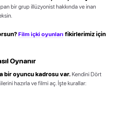
pan bir grup illüzyonist hakkında ve inan
eksin.
yorsun?
Film içki oyunları
fikirlerimiz için
sıl Oynanır
ka bir oyuncu kadrosu var.
Kendini Dört
erini hazırla ve filmi aç. İşte kurallar: