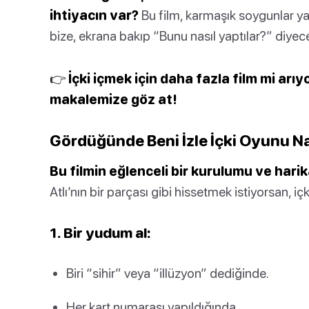
ihtiyacın var?
Bu film, karmaşık soygunlar ya
bize, ekrana bakıp “Bunu nasıl yaptılar?” diyec
👉 İçki içmek için daha fazla film mi arı
makalemize göz at!
Gördüğünde Beni İzle İçki Oyunu Na
Bu filmin eğlenceli bir kurulumu ve hari
Atlı’nın bir parçası gibi hissetmek istiyorsan, içkil
1. Bir yudum al:
Biri “sihir” veya “illüzyon” dediğinde.
Her kart numarası yapıldığında.