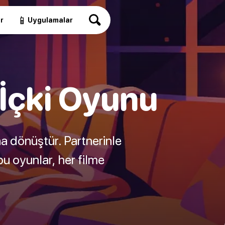
📱
r
Uygulamalar
z İçki Oyunu
na dönüştür. Partnerinle
u oyunlar, her filme