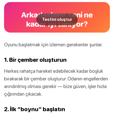
Arkadaşların seni ne
Testini oluştur
kadar iyi tanıyor?
Oyunu başlatmak için izlemen gerekenler şunlar:
1. Bir çember oluşturun
Herkes rahatça hareket edebilecek kadar boşluk
bırakarak bir çember oluşturur. Odanın engellerden
arındırılmış olması gerekir — bize güven, işler hızla
çığırından çıkacak.
2. İlk “boynu” başlatın