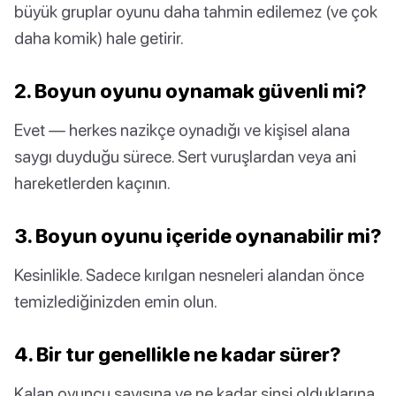
büyük gruplar oyunu daha tahmin edilemez (ve çok
daha komik) hale getirir.
2. Boyun oyunu oynamak güvenli mi?
Evet — herkes nazikçe oynadığı ve kişisel alana
saygı duyduğu sürece. Sert vuruşlardan veya ani
hareketlerden kaçının.
3. Boyun oyunu içeride oynanabilir mi?
Kesinlikle. Sadece kırılgan nesneleri alandan önce
temizlediğinizden emin olun.
4. Bir tur genellikle ne kadar sürer?
Kalan oyuncu sayısına ve ne kadar sinsi olduklarına