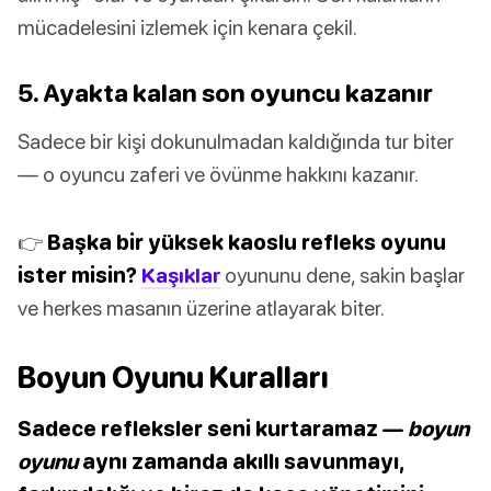
mücadelesini izlemek için kenara çekil.
5. Ayakta kalan son oyuncu kazanır
Sadece bir kişi dokunulmadan kaldığında tur biter
— o oyuncu zaferi ve övünme hakkını kazanır.
👉
Başka bir yüksek kaoslu refleks oyunu
ister misin?
Kaşıklar
oyununu dene, sakin başlar
ve herkes masanın üzerine atlayarak biter.
Boyun Oyunu Kuralları
Sadece refleksler seni kurtaramaz —
boyun
oyunu
aynı zamanda akıllı savunmayı,