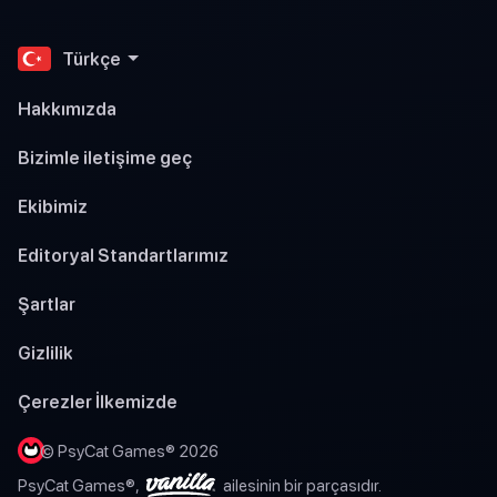
Türkçe
Hakkımızda
Bizimle iletişime geç
Ekibimiz
Editoryal Standartlarımız
Şartlar
Gizlilik
Çerezler İlkemizde
© PsyCat Games® 2026
PsyCat Games®,
ailesinin bir parçasıdır.