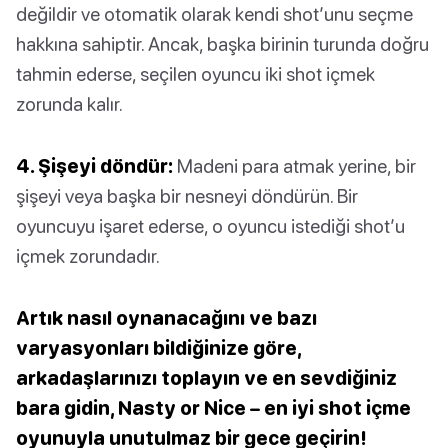
değildir ve otomatik olarak kendi shot’unu seçme
hakkına sahiptir. Ancak, başka birinin turunda doğru
tahmin ederse, seçilen oyuncu iki shot içmek
zorunda kalır.
4. Şişeyi döndür:
Madeni para atmak yerine, bir
şişeyi veya başka bir nesneyi döndürün. Bir
oyuncuyu işaret ederse, o oyuncu istediği shot’u
içmek zorundadır.
Artık nasıl oynanacağını ve bazı
varyasyonları bildiğinize göre,
arkadaşlarınızı toplayın ve en sevdiğiniz
bara gidin, Nasty or Nice – en iyi shot içme
oyunuyla unutulmaz bir gece geçirin!