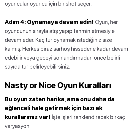
oyuncular oyuncu için bir shot seçer.
Adım 4: Oynamaya devam edin!
Oyun, her
oyuncunun sırayla atış yapıp tahmin etmesiyle
devam eder. Kaç tur oynamak istediğiniz size
kalmış. Herkes biraz sarhoş hissedene kadar devam
edebilir veya geceyi sonlandırmadan önce belirli
sayıda tur belirleyebilirsiniz.
Nasty or Nice Oyun Kuralları
Bu oyun zaten harika, ama onu daha da
eğlenceli hale getirmek için bazı ek
kurallarımız var!
İşte işleri renklendirecek birkaç
varyasyon: