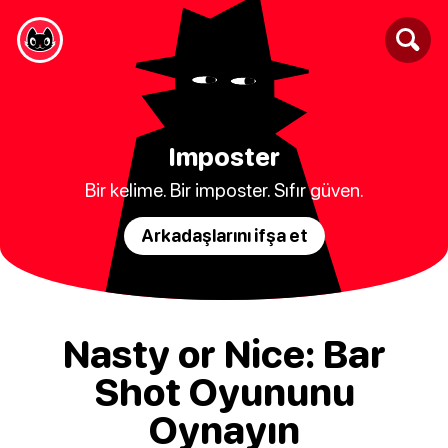
Imposter
Bir kelime. Bir imposter. Sıfır güven.
Arkadaşlarını ifşa et
Nasty or Nice: Bar
Shot Oyununu
Oynayın