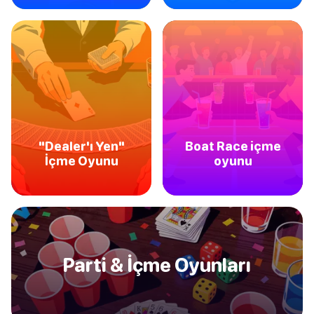
"Dealer'ı Yen"
Boat Race içme
İçme Oyunu
oyunu
Parti & İçme Oyunları