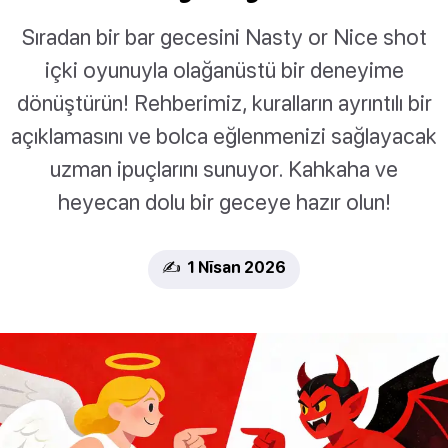
Sıradan bir bar gecesini Nasty or Nice shot
içki oyunuyla olağanüstü bir deneyime
dönüştürün! Rehberimiz, kuralların ayrıntılı bir
açıklamasını ve bolca eğlenmenizi sağlayacak
uzman ipuçlarını sunuyor. Kahkaha ve
heyecan dolu bir geceye hazır olun!
✍️ 1 Nīsan 2026