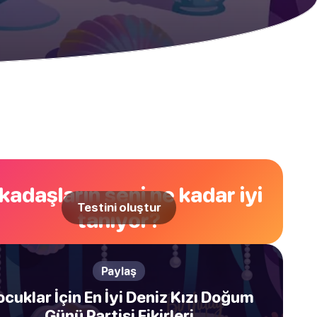
kadaşların seni ne kadar iyi
Testini oluştur
tanıyor?
Paylaş
cuklar İçin En İyi Deniz Kızı Doğum
Günü Partisi Fikirleri