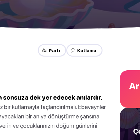
🥳 Parti
🎈 Kutlama
Ar
da sonsuza dek yer edecek anılardır.
iz bir kutlamayla taçlandırılmalı. Ebeveynler
ayacakları bir anıya dönüştürme şansına
n verin ve çocuklarınızın doğum günlerini
Ço