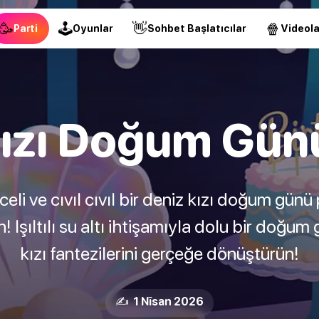
🥳
🕹
👋
🍿
Parti
Oyunlar
Sohbet Başlatıcılar
Videola
ızı Doğum Günü
eli ve cıvıl cıvıl bir deniz kızı doğum günü
n! Işıltılı su altı ihtişamıyla dolu bir doğ
kızı fantezilerini gerçeğe dönüştürün!
✍️ 1 Nīsan 2026