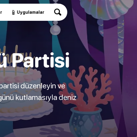
📱
r
Uygulamalar
 Partisi
 partisi düzenleyin ve
um günü kutlamasıyla deniz