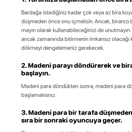
Bardağa istediğiniz kadar çok veya az bira koya
düşmeden önce onu içmelisin. Ancak, biranızı 
mayın olarak kullanabileceğinizi de unutmayın. 
ancak zamanında bitirmenin imkansız olacağı 
dökmeyi dengelemeniz gerekecek.
2. Madeni parayı döndürerek ve bi
başlayın.
Madeni para döndükten sonra, madeni para d
başlamalısınız.
3. Madeni para bir tarafa düşmeden 
sıra bir sonraki oyuncuya geçer.