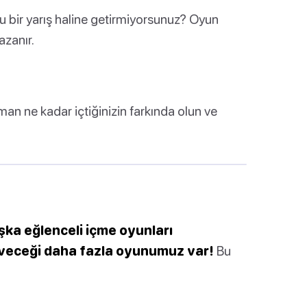
u bir yarış haline getirmiyorsunuz? Oyun
azanır.
man ne kadar içtiğinizin farkında olun ve
şka eğlenceli içme oyunları
seveceği daha fazla oyunumuz var!
Bu