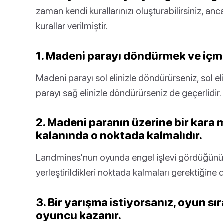
zaman kendi kurallarınızı oluşturabilirsiniz, an
kurallar verilmiştir.
1. Madeni parayı döndürmek ve içmek
Madeni parayı sol elinizle döndürürseniz, sol el
parayı sağ elinizle döndürürseniz de geçerlidir.
2. Madeni paranın üzerine bir kara m
kalanında o noktada kalmalıdır.
Landmines'nun oyunda engel işlevi gördüğünü z
yerleştirildikleri noktada kalmaları gerektiğine
3. Bir yarışma istiyorsanız, oyun s
oyuncu kazanır.