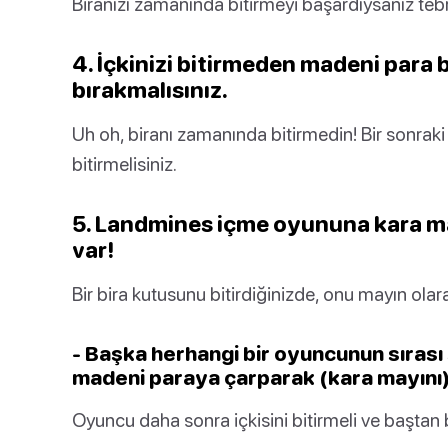
Biranızı zamanında bitirmeyi başardıysanız tebr
4. İçkinizi bitirmeden madeni para
bırakmalısınız.
Uh oh, biranı zamanında bitirmedin! Bir sonrak
bitirmelisiniz.
5. Landmines içme oyununa kara ma
var!
Bir bira kutusunu bitirdiğinizde, onu mayın olara
- Başka herhangi bir oyuncunun sırası
madeni paraya çarparak (kara mayını) a
Oyuncu daha sonra içkisini bitirmeli ve baştan 