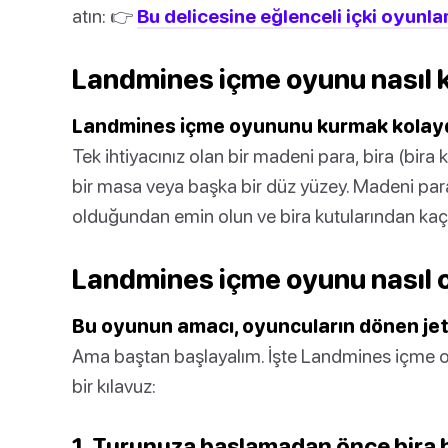
atın: 👉
Bu delicesine eğlenceli içki oyunlar
Landmines içme oyunu nasıl 
Landmines içme oyununu kurmak kolayd
Tek ihtiyacınız olan bir madeni para, bira (bira 
bir masa veya başka bir düz yüzey. Madeni para
olduğundan emin olun ve bira kutularından ka
Landmines içme oyunu nasıl 
Bu oyunun amacı, oyuncuların dönen jeto
Ama baştan başlayalım. İşte Landmines içme 
bir kılavuz:
1. Turunuza başlamadan önce bira 