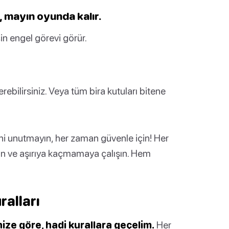
, mayın oyunda kalır.
in engel görevi görür.
bilirsiniz. Veya tüm bira kutuları bitene
i unutmayın, her zaman güvenle için! Her
lun ve aşırıya kaçmamaya çalışın. Hem
ralları
ize göre, hadi kurallara geçelim.
Her