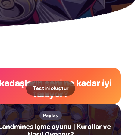
kadaşların seni ne kadar iyi
Testini oluştur
tanıyor?
Paylaş
 Landmines içme oyunu | Kurallar ve
Nasıl Oynanır?