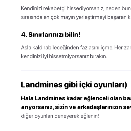
Kendinizi rekabetçi hissediyorsanız, neden bun
sırasında en çok mayın yerleştirmeyi başaran k
4. Sınırlarınızı bilin!
Asla kaldırabileceğinden fazlasını içme. Her za
kendinizi iyi hissetmiyorsanız bırakın.
Landmines gibi içki oyunları)
Hala Landmines kadar eğlenceli olan ba
arıyorsanız, sizin ve arkadaşlarınızın 
diğer oyunları deneyerek eğlenin!