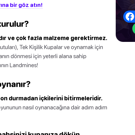
ına bir göz atın!
kurulur?
ır ve çok fazla malzeme gerektirmez.
kutuları), Tek Kişilik Kupalar ve oynamak için
nın dönmesi için yeterli alana sahip
çının Landmines!
oynanır?
n durmadan içkilerini bitirmeleridir.
oyununun nasıl oynanacağına dair adım adım
bahsinizi kupanıza dökün.