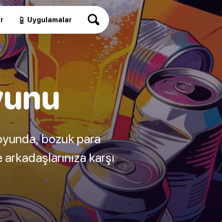
📱
r
Uygulamalar
yunu
u oyunda, bozuk para
e arkadaşlarınıza karşı