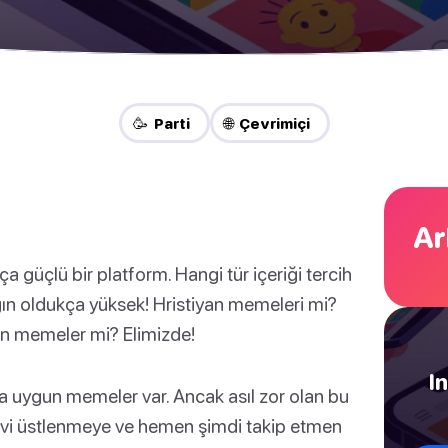
🥳 Parti
🌐 Çevrimiçi
Ar
üçlü bir platform. Hangi tür içeriği tercih
ğın oldukça yüksek! Hristiyan memeleri mi?
çin memeler mi? Elimizde!
I
na uygun memeler var. Ancak asıl zor olan bu
revi üstlenmeye ve hemen şimdi takip etmen