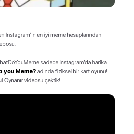
 Instagram’ın en iyi meme hesaplarından
deposu.
n? WhatDoYouMeme sadece Instagram’da harika
o you Meme?
adında fiziksel bir kart oyunu!
ıl Oynanır videosu çektik!