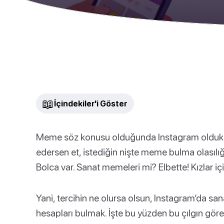
📖
İçindekiler'i Göster
Meme söz konusu olduğunda Instagram oldukça g
edersen et, istediğin nişte meme bulma olasılı
Bolca var. Sanat memeleri mi? Elbette! Kızlar i
Yani, tercihin ne olursa olsun, Instagram’da sa
hesapları bulmak. İşte bu yüzden bu çılgın gö