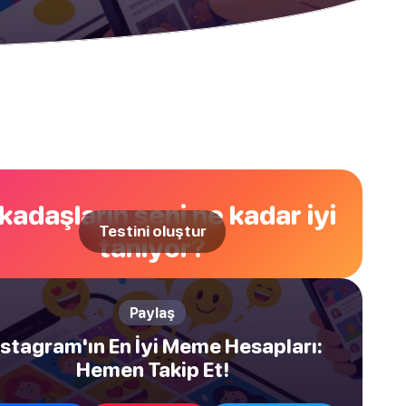
kadaşların seni ne kadar iyi
Testini oluştur
tanıyor?
Paylaş
nstagram'ın En İyi Meme Hesapları:
Hemen Takip Et!