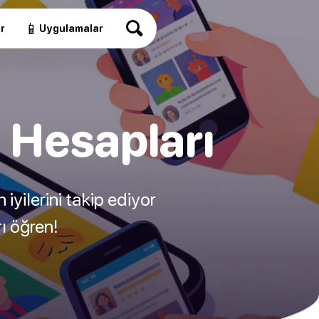
📱
r
Uygulamalar
 Hesapları
iyilerini takip ediyor
ı öğren!