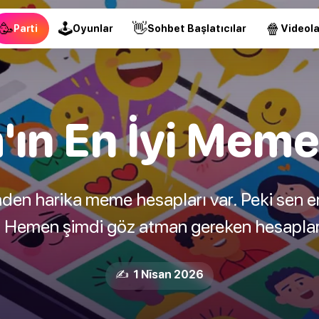
🥳
🕹
👋
🍿
Parti
Oyunlar
Sohbet Başlatıcılar
Videola
'ın En İyi Meme
den harika meme hesapları var. Peki sen en 
Hemen şimdi göz atman gereken hesaplar
✍️ 1 Nīsan 2026