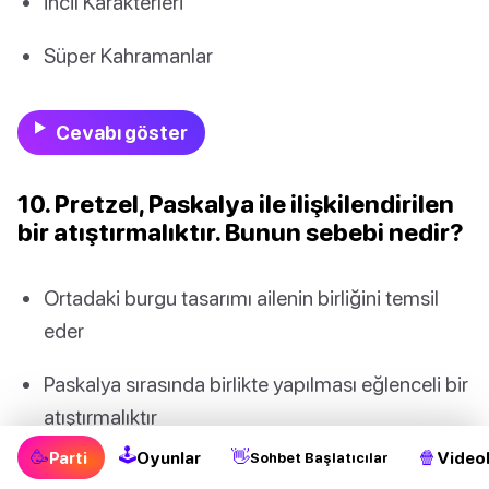
İncil Karakterleri
Süper Kahramanlar
Cevabı göster
10. Pretzel, Paskalya ile ilişkilendirilen
bir atıştırmalıktır. Bunun sebebi nedir?
Ortadaki burgu tasarımı ailenin birliğini temsil
eder
Paskalya sırasında birlikte yapılması eğlenceli bir
atıştırmalıktır
🕹
🥳
👋
🍿
Parti
Oyunlar
Videol
Sohbet Başlatıcılar
Almanlar yaptı