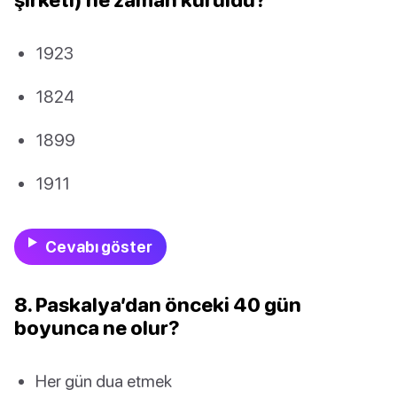
1923
1824
1899
1911
Cevabı göster
8. Paskalya’dan önceki 40 gün
boyunca ne olur?
Her gün dua etmek