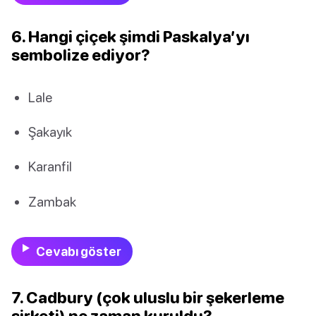
6. Hangi çiçek şimdi Paskalya’yı
sembolize ediyor?
Lale
Şakayık
Karanfil
Zambak
Cevabı göster
7. Cadbury (çok uluslu bir şekerleme
şirketi) ne zaman kuruldu?