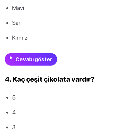
Mavi
Sarı
Kırmızı
Cevabı göster
4. Kaç çeşit çikolata vardır?
5
4
3