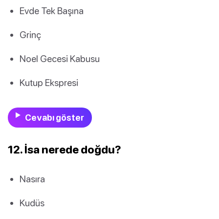
Evde Tek Başına
Grinç
Noel Gecesi Kabusu
Kutup Ekspresi
Cevabı göster
12. İsa nerede doğdu?
Nasıra
Kudüs