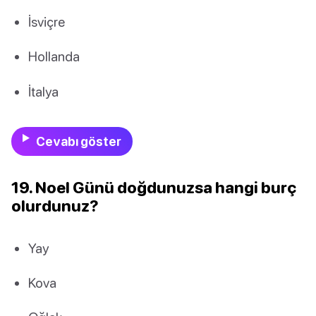
İsviçre
Hollanda
İtalya
Cevabı göster
19. Noel Günü doğdunuzsa hangi burç
olurdunuz?
Yay
Kova