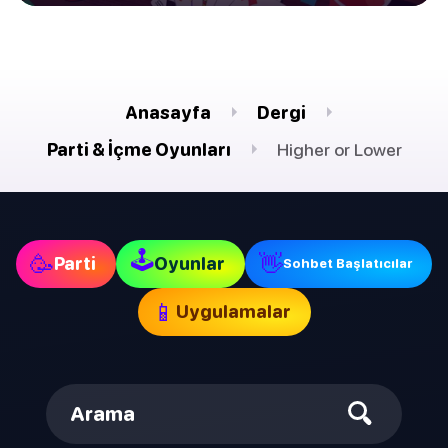
Anasayfa
Dergi
Parti & İçme Oyunları
Higher or Lower
🕹
🥳
👋
Parti
Oyunlar
Sohbet Başlatıcılar
📱
Uygulamalar
Arama