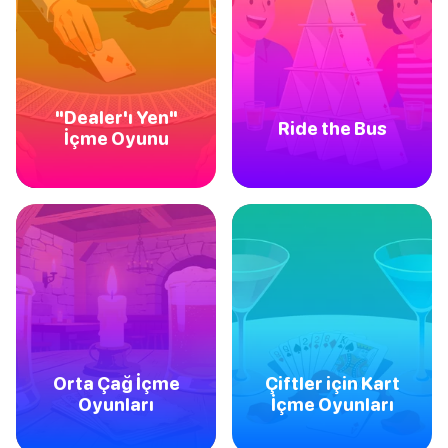
"Dealer'ı Yen"
Ride the Bus
İçme Oyunu
Orta Çağ İçme
Çiftler için Kart
Oyunları
İçme Oyunları