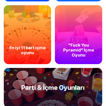
"Fuck You
En iyi 11 kart içme
Pyramid" İçme
oyunu
Oyunu
Parti & İçme Oyunları