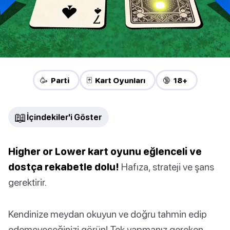
🥳 Parti
🃏 Kart Oyunları
🔞 18+
📖
İçindekiler'i Göster
Higher or Lower kart oyunu eğlenceli ve
dostça rekabetle dolu!
Hafıza, strateji ve şans
gerektirir.
Kendinize meydan okuyun ve doğru tahmin edip
edemeyeceğinizi görün! Tek yapmanız gereken,