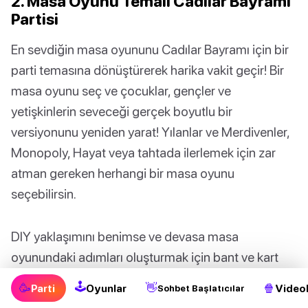
2. Masa Oyunu Temalı Cadılar Bayramı
Partisi
En sevdiğin masa oyununu Cadılar Bayramı için bir
parti temasına dönüştürerek harika vakit geçir! Bir
masa oyunu seç ve çocuklar, gençler ve
yetişkinlerin seveceği gerçek boyutlu bir
versiyonunu yeniden yarat! Yılanlar ve Merdivenler,
Monopoly, Hayat veya tahtada ilerlemek için zar
atman gereken herhangi bir masa oyunu
seçebilirsin.
DIY yaklaşımını benimse ve devasa masa
oyunundaki adımları oluşturmak için bant ve kart
stoğu kullan. Dev zar da unutma! Gerçek boyutlu
🕹
🥳
👋
🍿
Parti
Oyunlar
Videol
Sohbet Başlatıcılar
masa oyununun yanı sıra, parti mekanını da masa