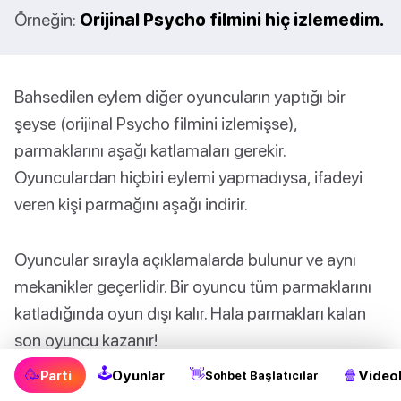
Örneğin:
Orijinal Psycho filmini hiç izlemedim.
Bahsedilen eylem diğer oyuncuların yaptığı bir
şeyse (orijinal Psycho filmini izlemişse),
parmaklarını aşağı katlamaları gerekir.
Oyunculardan hiçbiri eylemi yapmadıysa, ifadeyi
veren kişi parmağını aşağı indirir.
Oyuncular sırayla açıklamalarda bulunur ve aynı
mekanikler geçerlidir. Bir oyuncu tüm parmaklarını
katladığında oyun dışı kalır. Hala parmakları kalan
son oyuncu kazanır!
🕹
🥳
👋
🍿
Parti
Oyunlar
Videol
Sohbet Başlatıcılar
👉
İşte Daha önce hiç hakkında bilmeniz