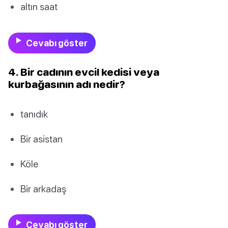
altın saat
Cevabı göster
4. Bir cadının evcil kedisi veya
kurbağasının adı nedir?
tanıdık
Bir asistan
Köle
Bir arkadaş
Cevabı göster