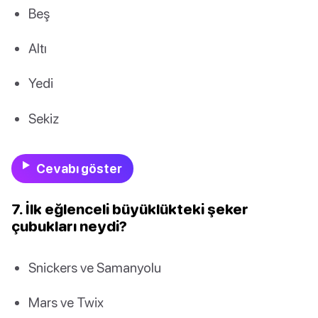
Beş
Altı
Yedi
Sekiz
Cevabı göster
7. İlk eğlenceli büyüklükteki şeker
çubukları neydi?
Snickers ve Samanyolu
Mars ve Twix