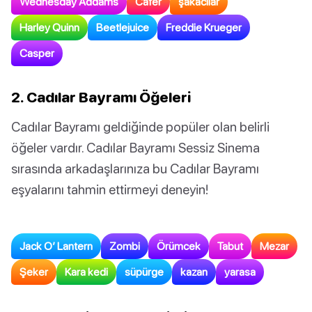
Wednesday Addams
Cafer
şakacılar
Harley Quinn
Beetlejuice
Freddie Krueger
Casper
2. Cadılar Bayramı Öğeleri
Cadılar Bayramı geldiğinde popüler olan belirli
öğeler vardır. Cadılar Bayramı Sessiz Sinema
sırasında arkadaşlarınıza bu Cadılar Bayramı
eşyalarını tahmin ettirmeyi deneyin!
Jack O’ Lantern
Zombi
Örümcek
Tabut
Mezar
Şeker
Kara kedi
süpürge
kazan
yarasa