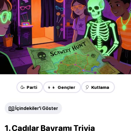
🥳 Parti
👦👧 Gençler
🎈 Kutlama
📖
İçindekiler'i Göster
1. Cadılar Bayramı Trivia