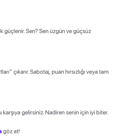
rek güçlenir. Sen? Sen üzgün ve güçsüz
tları” çıkarır. Sabotaj, puan hırsızlığı veya tam
karşıya gelirsiniz. Nadiren senin için iyi biter.
a
göz at!