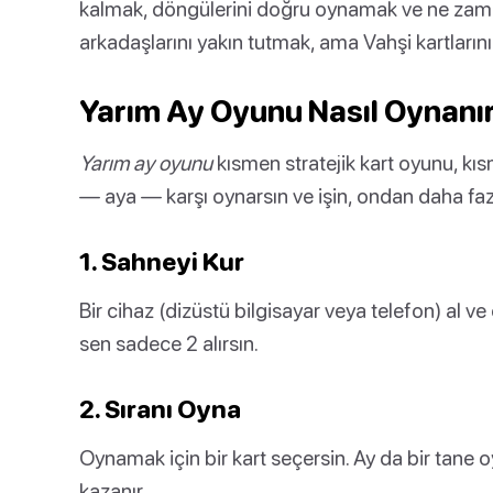
kalmak, döngülerini doğru oynamak ve ne zaman
arkadaşlarını yakın tutmak, ama Vahşi kartların
Yarım Ay Oyunu Nasıl Oynanı
Yarım ay oyunu
kısmen stratejik kart oyunu, kıs
— aya — karşı oynarsın ve işin, ondan daha fazl
1. Sahneyi Kur
Bir cihaz (dizüstü bilgisayar veya telefon) al v
sen sadece 2 alırsın.
2. Sıranı Oyna
Oynamak için bir kart seçersin. Ay da bir tane 
kazanır.