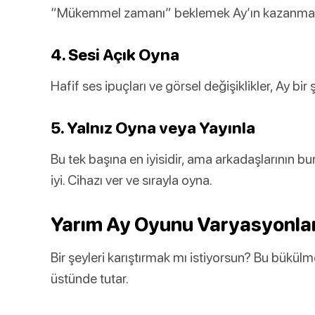
“Mükemmel zamanı” beklemek Ay’ın kazanma şekl
4. Sesi Açık Oyna
Hafif ses ipuçları ve görsel değişiklikler, Ay bir
5. Yalnız Oyna veya Yayınla
Bu tek başına en iyisidir, ama arkadaşlarının 
iyi. Cihazı ver ve sırayla oyna.
Yarım Ay Oyunu Varyasyonlar
Bir şeyleri karıştırmak mı istiyorsun? Bu bükülm
üstünde tutar.