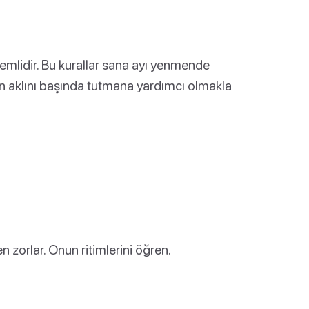
mlidir. Bu kurallar sana ayı yenmende
en aklını başında tutmana yardımcı olmakla
n zorlar. Onun ritimlerini öğren.