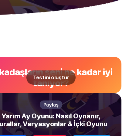
kadaşların seni ne kadar iyi
Testini oluştur
tanıyor?
Paylaş
Yarım Ay Oyunu: Nasıl Oynanır,
urallar, Varyasyonlar & İçki Oyunu