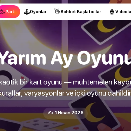
🥳
🕹
👋
🍿
Parti
Oyunlar
Sohbet Başlatıcılar
Videola
Yarım Ay Oyun
 kaotik bir kart oyunu — muhtemelen kaybe
kurallar, varyasyonlar ve içki oyunu dahildir
✍️ 1 Nīsan 2026