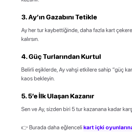
3. Ay’ın Gazabını Tetikle
Ay her tur kaybettiğinde, daha fazla kart çeke
kalırsın.
4. Güç Turlarından Kurtul
Belirli eşiklerde, Ay vahşi etkilere sahip “güç kar
kaos bekleyin.
5. 5’e İlk Ulaşan Kazanır
Sen ve Ay, sizden biri 5 tur kazanana kadar karşı 
👉 Burada daha eğlenceli
kart içki oyunların