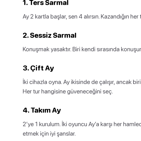
1. Ters Sarmal
Ay 2 kartla başlar, sen 4 alırsın. Kazandığın her
2. Sessiz Sarmal
Konuşmak yasaktır. Biri kendi sırasında konuşur
3. Çift Ay
İki cihazla oyna. Ay ikisinde de çalışır, ancak bir
Her tur hangisine güveneceğini seç.
4. Takım Ay
2’ye 1 kurulum. İki oyuncu Ay’a karşı her hamle
etmek için iyi şanslar.