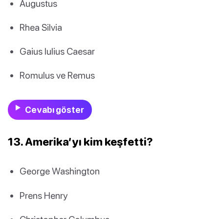
Augustus
Rhea Silvia
Gaius Iulius Caesar
Romulus ve Remus
Cevabı göster
13. Amerika’yı kim keşfetti?
George Washington
Prens Henry