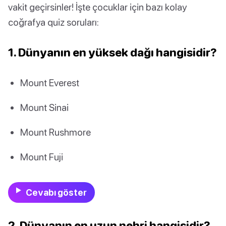
vakit geçirsinler! İşte çocuklar için bazı kolay
coğrafya quiz soruları:
1. Dünyanın en yüksek dağı hangisidir?
Mount Everest
Mount Sinai
Mount Rushmore
Mount Fuji
Cevabı göster
2. Dünyanın en uzun nehri hangisidir?