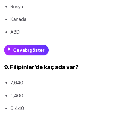
Rusya
Kanada
ABD
Cevabı göster
9. Filipinler’de kaç ada var?
7,640
1,400
6,440