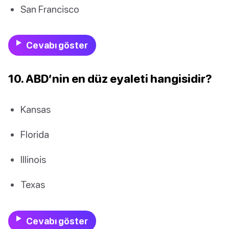
San Francisco
Cevabı göster
10. ABD’nin en düz eyaleti hangisidir?
Kansas
Florida
Illinois
Texas
Cevabı göster