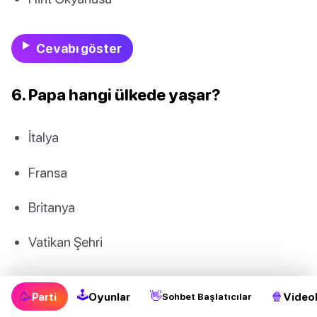
Cevabı göster
6. Papa hangi ülkede yaşar?
İtalya
Fransa
Britanya
Vatikan Şehri
Cevabı göster
🕹
🥳
👋
🍿
Parti
Oyunlar
Videol
Sohbet Başlatıcılar