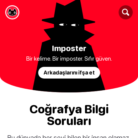
Imposter
Bir kelime. Bir imposter. Sıfır güven.
Arkadaşlarını ifşa et
Coğrafya Bilgi
Soruları
Bu dünyada her şeyi bilen bir insan olamaz,