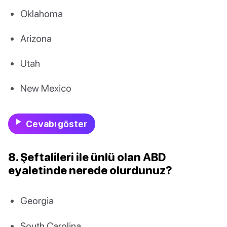
Oklahoma
Arizona
Utah
New Mexico
Cevabı göster
8. Şeftalileri ile ünlü olan ABD
eyaletinde nerede olurdunuz?
Georgia
South Carolina