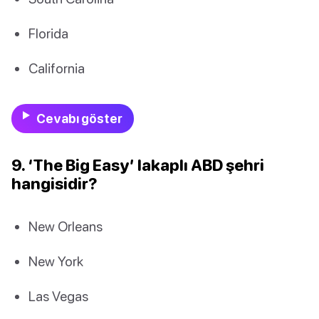
Florida
California
Cevabı göster
9. ‘The Big Easy’ lakaplı ABD şehri
hangisidir?
New Orleans
New York
Las Vegas