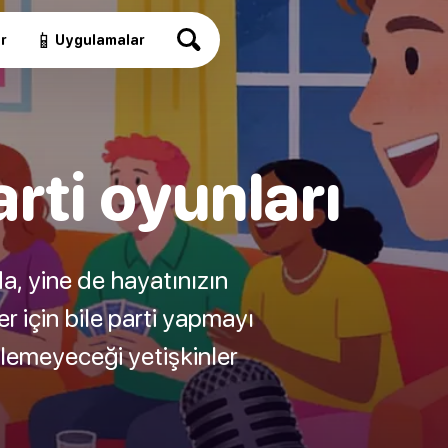
📱
r
Uygulamalar
arti oyunları
da, yine de hayatınızın
er için bile parti yapmayı
lemeyeceği yetişkinler