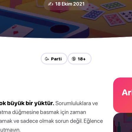
✍️ 18 Ekim 2021
🥳 Parti
🔞 18+
Ar
çok büyük bir yüktür.
Sorumluluklara ve
klatma düğmesine basmak için zaman
mamak ve sadece olmak sorun değil. Eğlence
nutmayın.