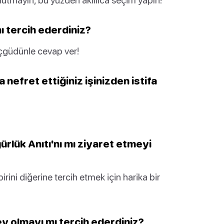
ı tercih ederdiniz?
çgüdünle cevap ver!
nefret ettiğiniz işinizden istifa
ürlük Anıtı'nı mı ziyaret etmeyi
irini diğerine tercih etmek için harika bir
y olmayı mı tercih ederdiniz?