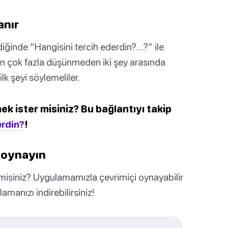
anır
iğinde “Hangisini tercih ederdin?…?” ile
an çok fazla düşünmeden iki şey arasında
lk şeyi söylemeliler.
k ister misiniz? Bu bağlantıyı takip
erdin?
!
i oynayın
 misiniz? Uygulamamızla çevrimiçi oynayabilir
manızı indirebilirsiniz!