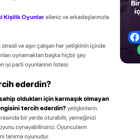
Bi
i
ki Kişilik Oyunlar
aileniz ve arkadaşlarınızla
tresli ve aşırı çalışan her yetişkinin içinde
nları oynamaktan başka hiçbir şey
 iyi parti oyunlarının listesi:
ercih ederdin?
 sahip oldukları için karmaşık olmayan
ngisini tercih ederdin?
yetişkinlerin
sırasında bir yerde oturabilir, yemeğinizi
u oyunu oynayabilirsiniz. Oyuncuların
seni tanıma oyunudur.