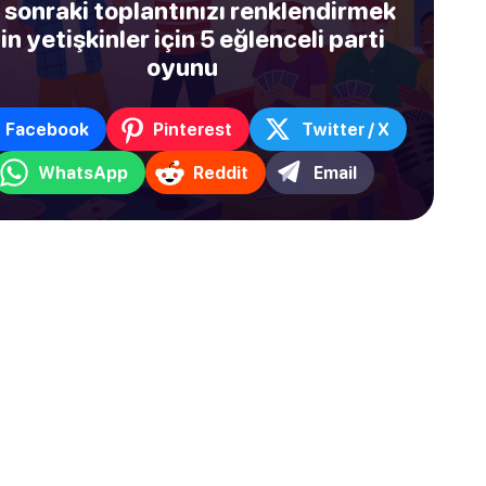
r sonraki toplantınızı renklendirmek
çin yetişkinler için 5 eğlenceli parti
oyunu
Facebook
Pinterest
Twitter / X
WhatsApp
Reddit
Email