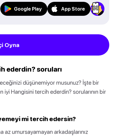
Google Play
App Store
çi Oyna
cih ederdin? soruları
eyeceğinizi düşünemiyor musunuz? İşte bir
n iyi Hangisini tercih ederdin? sorularının bir
emeyi mi tercih edersin?
 daha az umursayamayan arkadaşlarınız