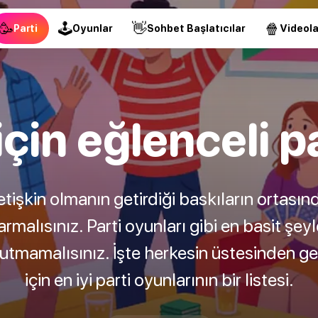
🥳
🕹
👋
🍿
Parti
Oyunlar
Sohbet Başlatıcılar
Videola
için eğlenceli p
tişkin olmanın getirdiği baskıların ortasın
malısınız. Parti oyunları gibi en basit şeyl
tmamalısınız. İşte herkesin üstesinden ge
için en iyi parti oyunlarının bir listesi.