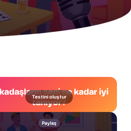
kadaşların seni ne kadar iyi
Testini oluştur
tanıyor?
Paylaş