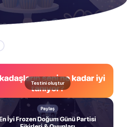
kadaşların seni ne kadar iyi
Testini oluştur
tanıyor?
Paylaş
En İyi Frozen Doğum Günü Partisi
Fikirleri & Oyunları