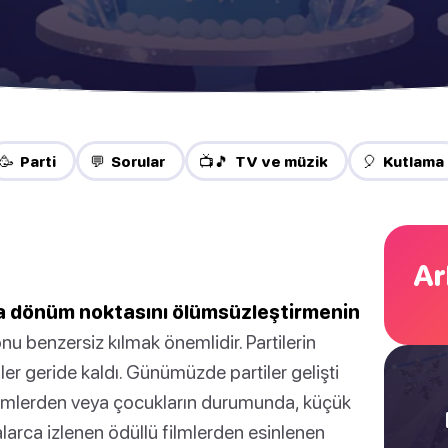
🥳 Parti
💬 Sorular
📺🎵 TV ve müzik
🎈 Kutlama
Ar
veya dönüm noktasını ölümsüzleştirmenin
u benzersiz kılmak önemlidir. Partilerin
er geride kaldı. Günümüzde partiler gelişti
 filmlerden veya çocukların durumunda, küçük
alarca izlenen ödüllü filmlerden esinlenen