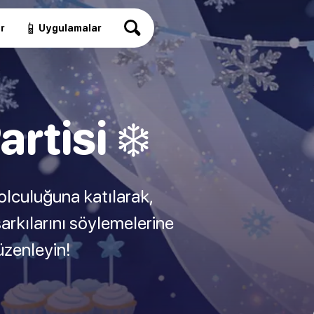
📱
r
Uygulamalar
tisi ❄️
yolculuğuna katılarak,
şarkılarını söylemelerine
üzenleyin!