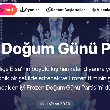
🥳
🕹
👋
🍿
Parti
Oyunlar
Sohbet Başlatıcılar
Videola
 Doğum Günü Par
çe Elsa'nın büyülü kış harikalar diyarına 
ronik bir şekilde eritecek ve Frozen filminin 
cak en iyi Frozen Doğum Günü Partisi'ni d
✍️ 1 Nīsan 2026