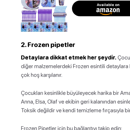
Available on
2. Frozen pipetler
Detaylara dikkat etmek her şeydir.
Çocukl
diğer malzemelerdeki Frozen esintili detaylara b
çok hoş karşılanır.
Çocukları kesinlikle büyüleyecek harika bir Ama
Anna, Elsa, Olaf ve ekibin geri kalanından esinle
Toksik değildir ve kendi temizleme fırçasıyla bir
Frozen Pipetler için bu bağlantıyı takip edin: