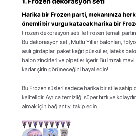
1. Frozen dekorasyon seti
Harika bir Frozen parti, mekanınıza her
önemli bir vurgu katacak harika bir Froz
Frozen dekorasyon seti ile Frozen temalı partin
Bu dekorasyon seti, Mutlu Yıllar balonları, folyo b
asılı girdaplar, paket kağıt püsküller, lateks balon
balon zincirleri ve pipetler içerir. Bu imzalı ma
kadar şirin görüneceğini hayal edin!
Bu Frozen süsleri sadece harika bir stile sahi
kalitelidir. Ayrıca temizliği süper hızlı ve kol
almak için bağlantıyı takip edin: