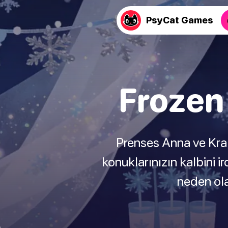
PsyCat Games
Frozen
Prenses Anna ve Krali
konuklarınızın kalbini i
neden ola