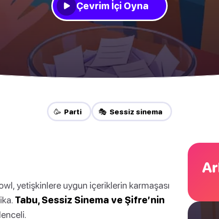
Çevrim İçi Oyna
🥳 Parti
🎭 Sessiz sinema
Ar
wl, yetişkinlere uygun içeriklerin karmaşası
ika.
Tabu, Sessiz Sinema ve Şifre’nin
enceli.