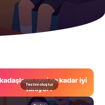
kadaşların seni ne kadar iyi
Testini oluştur
tanıyor?