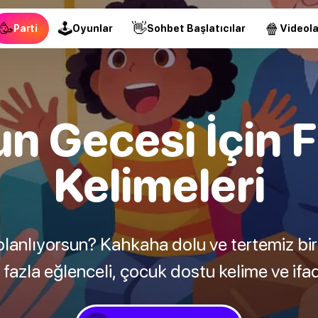
🥳
🕹
👋
🍿
Parti
Oyunlar
Sohbet Başlatıcılar
Videola
un Gecesi İçin 
Kelimeleri
planlıyorsun? Kahkaha dolu ve tertemiz bir
fazla eğlenceli, çocuk dostu kelime ve ifa