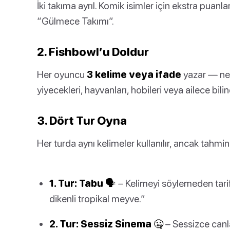
İki takıma ayrıl. Komik isimler için ekstra puan
“Gülmece Takımı”.
2. Fishbowl’u Doldur
Her oyuncu
3 kelime veya ifade
yazar — ne 
yiyecekleri, hayvanları, hobileri veya ailece bili
3. Dört Tur Oyna
Her turda aynı kelimeler kullanılır, ancak tahmin
1. Tur: Tabu 🗣️
– Kelimeyi söylemeden tari
dikenli tropikal meyve.”
2. Tur: Sessiz Sinema 🤐
– Sessizce canl