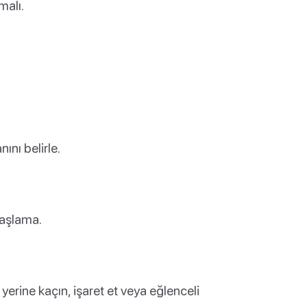
malı.
ını belirle.
aşlama.
erine kaçın, işaret et veya eğlenceli