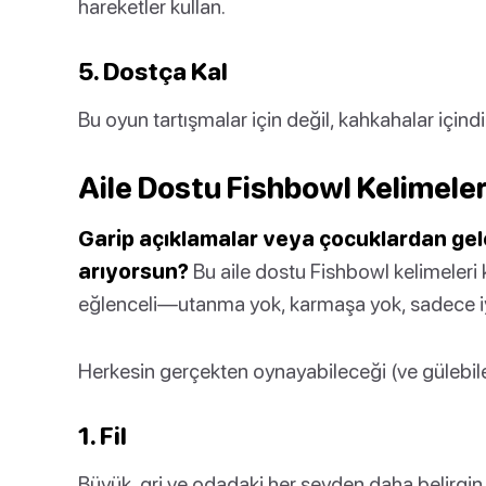
hareketler kullan.
5. Dostça Kal
Bu oyun tartışmalar için değil, kahkahalar içindi
Aile Dostu Fishbowl Kelimeler
Garip açıklamalar veya çocuklardan ge
arıyorsun?
Bu aile dostu Fishbowl kelimeleri 
eğlenceli—utanma yok, karmaşa yok, sadece iyi
Herkesin gerçekten oynayabileceği (ve gülebil
1. Fil
Büyük, gri ve odadaki her şeyden daha belirgin