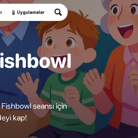
📱
r
Uygulamalar
Fishbowl
 Fishbowl seansı için
deyi kap!