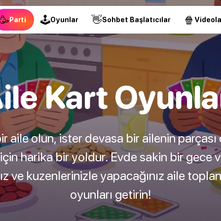
🥳
🕹
👋
🍿
Parti
Oyunlar
Sohbet Başlatıcılar
Videola
ile Kart Oyunla
ir aile olun, ister devasa bir ailenin parçası
n harika bir yoldur. Evde sakin bir gece v
ız ve kuzenlerinizle yapacağınız aile toplantı
oyunları getirin!