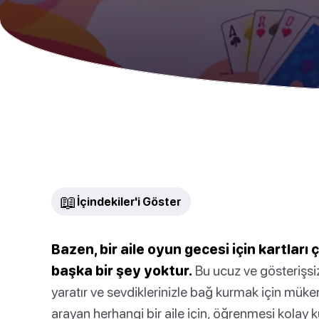
📖
İçindekiler'i Göster
Bazen, bir aile oyun gecesi için kartları
başka bir şey yoktur.
Bu ucuz ve gösterişsiz a
yaratır ve sevdiklerinizle bağ kurmak için mükem
arayan herhangi bir aile için, öğrenmesi kolay k