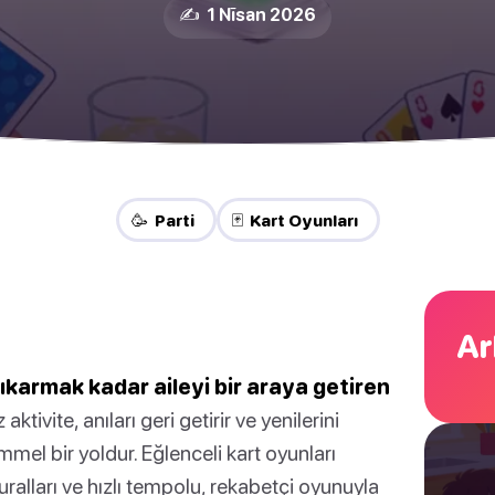
✍️ 1 Nīsan 2026
🥳 Parti
🃏 Kart Oyunları
Ar
 çıkarmak kadar aileyi bir araya getiren
ktivite, anıları geri getirir ve yenilerini
mel bir yoldur. Eğlenceli kart oyunları
uralları ve hızlı tempolu, rekabetçi oyunuyla