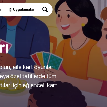
📱
r
Uygulamalar
rı
 olun, aile kart oyunları
eya özel tatillerde tüm
ları için eğlenceli kart