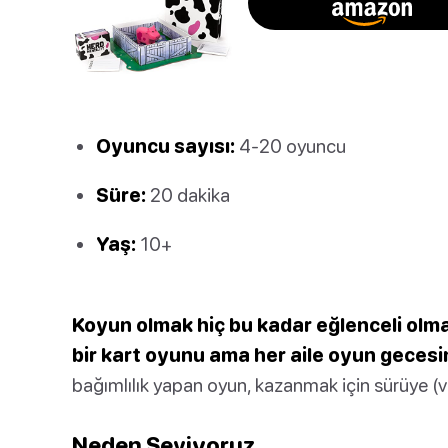
Oyuncu sayısı:
4-20 oyuncu
Süre:
20 dakika
Yaş:
10+
Koyun olmak hiç bu kadar eğlenceli olma
bir kart oyunu ama her aile oyun gecesi
bağımlılık yapan oyun, kazanmak için sürüye (vey
Neden Seviyoruz