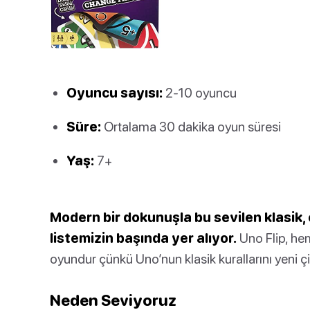
Oyuncu sayısı:
2-10 oyuncu
Süre:
Ortalama 30 dakika oyun süresi
Yaş:
7+
Modern bir dokunuşla bu sevilen klasik, er
listemizin başında yer alıyor.
Uno Flip, hem
oyundur çünkü Uno’nun klasik kurallarını yeni çift t
Neden Seviyoruz