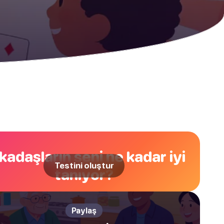
kadaşların seni ne kadar iyi
Testini oluştur
tanıyor?
Paylaş