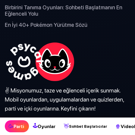
Birbirini Tanıma Oyunları: Sohbeti Başlatmanın En
Eğlenceli Yolu
En İyi 40+ Pokémon Yürütme Sözü
✌️ Misyonumuz, taze ve eğlenceli içerik sunmak.
Mobil oyunlardan, uygulamalardan ve quizlerden,
parti ve içki oyunlarına. Keyfini çıkarın!
🕹
🥳
👋
🍿
Parti
Oyunlar
Videol
Sohbet Başlatıcılar
Türkçe