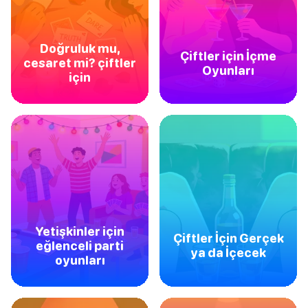
Doğruluk mu,
Çiftler için İçme
cesaret mi? çiftler
Oyunları
için
Yetişkinler için
Çiftler İçin Gerçek
eğlenceli parti
ya da İçecek
oyunları