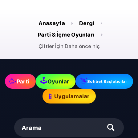
Anasayfa
Dergi
Parti & İçme Oyunları
Çiftler İçin Daha önce hiç
🕹
🥳
👋
Parti
Oyunlar
Sohbet Başlatıcılar
📱
Uygulamalar
Arama