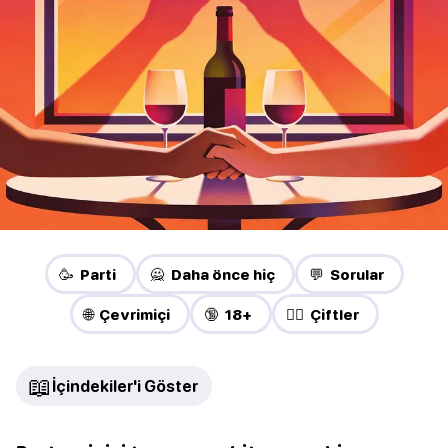
🥳 Parti
🙅 Daha önce hiç
💬 Sorular
🌐 Çevrimiçi
🔞 18+
❤️‍🔥 Çiftler
📖
İçindekiler'i Göster