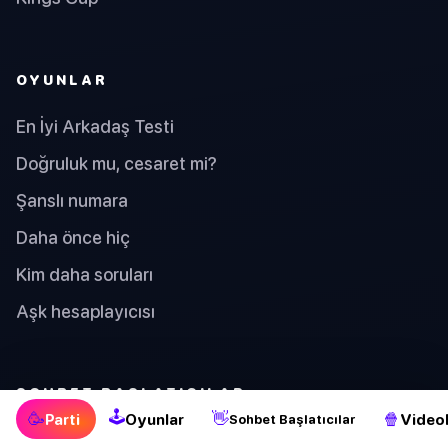
OYUNLAR
En İyi Arkadaş Testi
Doğruluk mu, cesaret mi?
Şanslı numara
Daha önce hiç
Kim daha soruları
Aşk hesaplayıcısı
SOHBET BAŞLATICILAR
🕹
🥳
👋
🍿
Parti
Oyunlar
Videol
Sohbet Başlatıcılar
Harika bir Tinder biyografisi nasıl yazılır