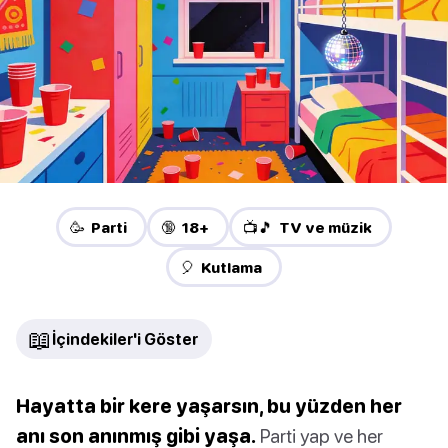
🥳 Parti
🔞 18+
📺🎵 TV ve müzik
🎈 Kutlama
📖
İçindekiler'i Göster
Hayatta bir kere yaşarsın, bu yüzden her
anı son anınmış gibi yaşa.
Parti yap ve her