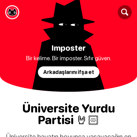
Imposter
Bir kelime. Bir imposter. Sıfır güven.
Arkadaşlarını ifşa et
Üniversite Yurdu
Partisi 🤘🏻
Üniversite hayatın boyunca yaşayacağın en