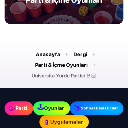
Parti & İçme Oyunları
Anasayfa
Dergi
Parti & İçme Oyunları
Üniversite Yurdu Partisi 🤘🏻
🕹
🥳
👋
Parti
Oyunlar
Sohbet Başlatıcılar
📱
Uygulamalar