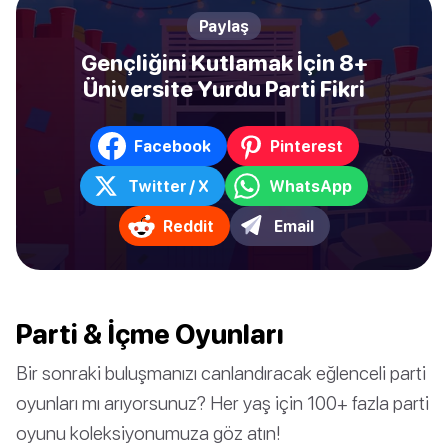
Paylaş
Gençliğini Kutlamak İçin 8+
Üniversite Yurdu Parti Fikri
Facebook
Pinterest
Twitter / X
WhatsApp
Reddit
Email
Parti & İçme Oyunları
Bir sonraki buluşmanızı canlandıracak eğlenceli parti
oyunları mı arıyorsunuz? Her yaş için 100+ fazla parti
oyunu koleksiyonumuza göz atın!