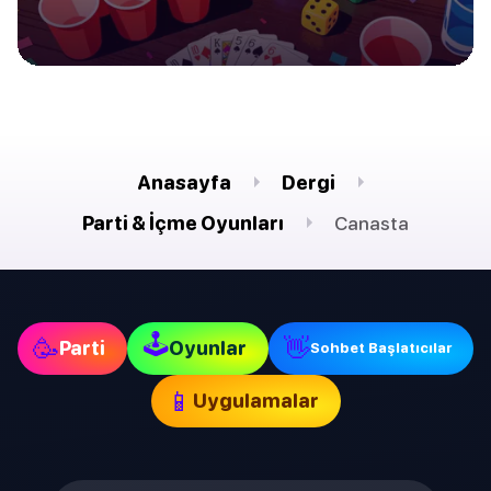
Anasayfa
Dergi
Parti & İçme Oyunları
Canasta
🕹
🥳
👋
Parti
Oyunlar
Sohbet Başlatıcılar
📱
Uygulamalar