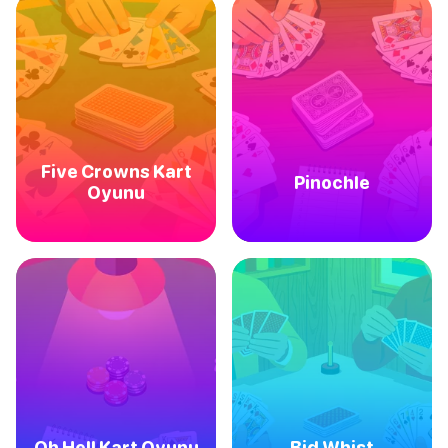
Five Crowns Kart
Pinochle
Oyunu
Oh Hell Kart Oyunu
Bid Whist