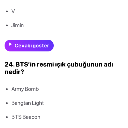
V
Jimin
Cevabı göster
24. BTS’in resmi ışık çubuğunun adı
nedir?
Army Bomb
Bangtan Light
BTS Beacon