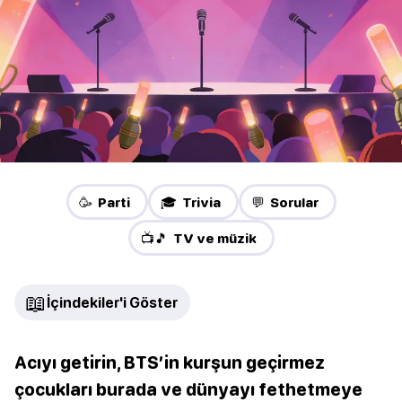
🥳 Parti
🎓 Trivia
💬 Sorular
📺🎵 TV ve müzik
📖
İçindekiler'i Göster
Acıyı getirin, BTS’in kurşun geçirmez
çocukları burada ve dünyayı fethetmeye