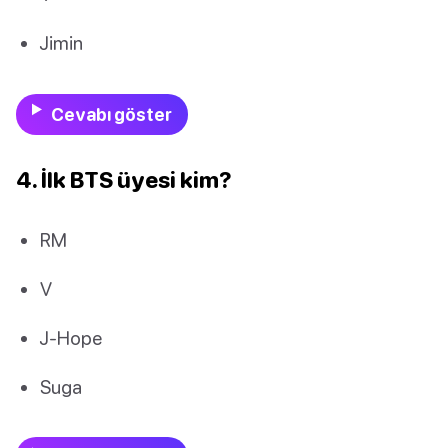
Jimin
Cevabı göster
4. İlk BTS üyesi kim?
RM
V
J-Hope
Suga