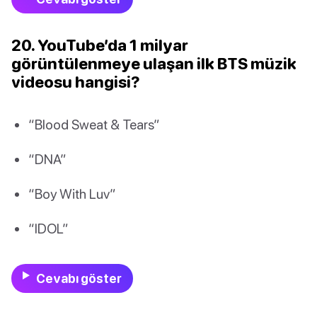
20. YouTube’da 1 milyar
görüntülenmeye ulaşan ilk BTS müzik
videosu hangisi?
“Blood Sweat & Tears”
“DNA”
“Boy With Luv”
“IDOL”
Cevabı göster