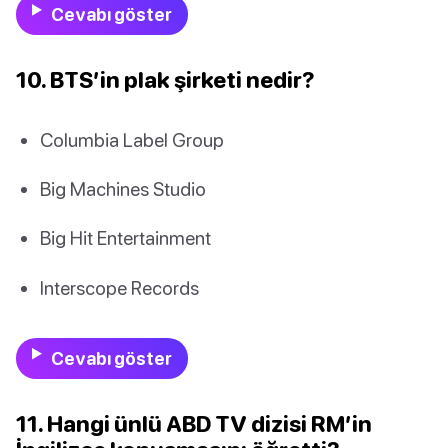
Cevabı göster
10. BTS’in plak şirketi nedir?
Columbia Label Group
Big Machines Studio
Big Hit Entertainment
Interscope Records
Cevabı göster
11. Hangi ünlü ABD TV dizisi RM’in