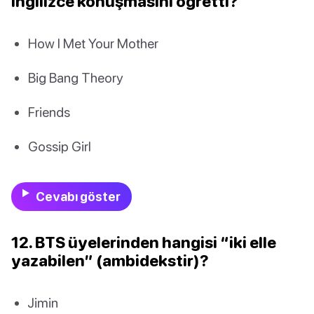
İngilizce konuşmasını öğretti?
How I Met Your Mother
Big Bang Theory
Friends
Gossip Girl
Cevabı göster
12. BTS üyelerinden hangisi “iki elle
yazabilen” (ambidekstir)?
Jimin