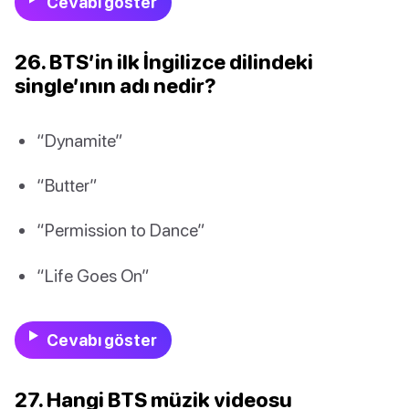
Cevabı göster
26. BTS’in ilk İngilizce dilindeki
single’ının adı nedir?
“Dynamite”
“Butter”
“Permission to Dance”
“Life Goes On”
Cevabı göster
27. Hangi BTS müzik videosu