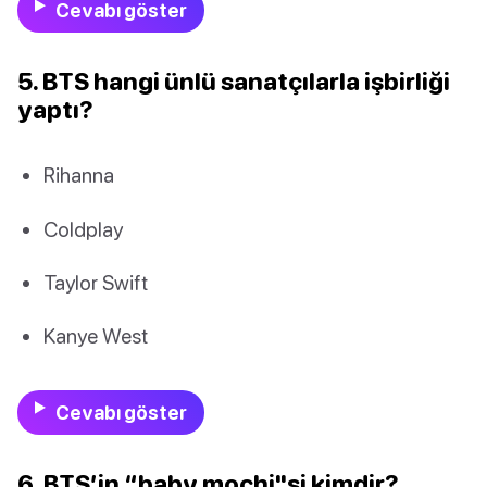
Cevabı göster
5. BTS hangi ünlü sanatçılarla işbirliği
yaptı?
Rihanna
Coldplay
Taylor Swift
Kanye West
Cevabı göster
6. BTS’in “baby mochi"si kimdir?