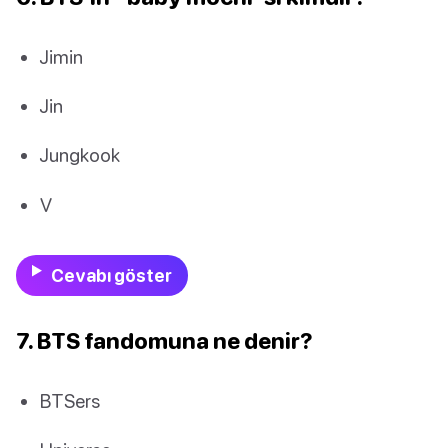
Jimin
Jin
Jungkook
V
Cevabı göster
7. BTS fandomuna ne denir?
BTSers