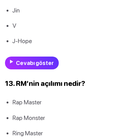
Jin
V
J-Hope
Cevabı göster
13. RM’nin açılımı nedir?
Rap Master
Rap Monster
Ring Master