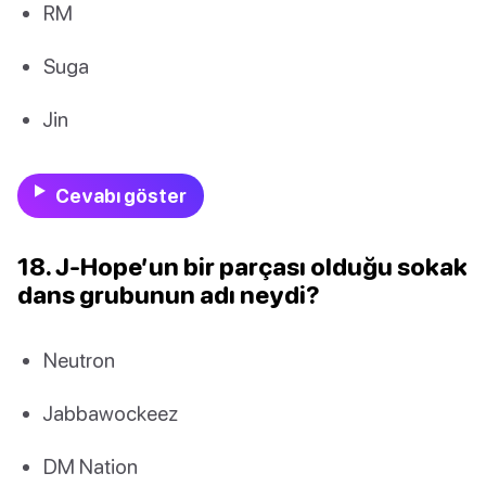
RM
Suga
Jin
Cevabı göster
18. J-Hope’un bir parçası olduğu sokak
dans grubunun adı neydi?
Neutron
Jabbawockeez
DM Nation