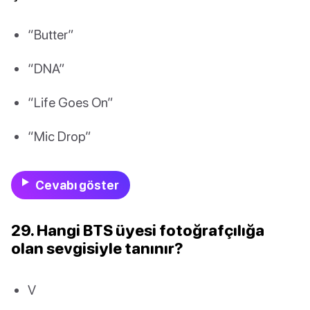
“Butter”
“DNA”
“Life Goes On”
“Mic Drop”
Cevabı göster
29. Hangi BTS üyesi fotoğrafçılığa
olan sevgisiyle tanınır?
V