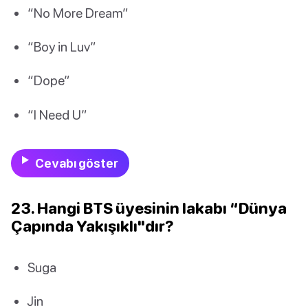
“No More Dream”
“Boy in Luv”
“Dope”
“I Need U”
Cevabı göster
23. Hangi BTS üyesinin lakabı “Dünya
Çapında Yakışıklı"dır?
Suga
Jin