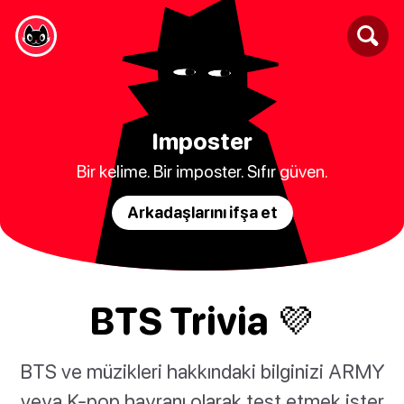
Imposter
Bir kelime. Bir imposter. Sıfır güven.
Arkadaşlarını ifşa et
BTS Trivia 💜
BTS ve müzikleri hakkındaki bilginizi ARMY
veya K-pop hayranı olarak test etmek ister