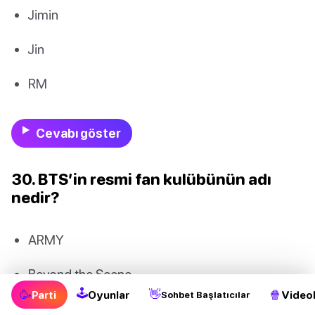
Jimin
Jin
RM
Cevabı göster
30. BTS’in resmi fan kulübünün adı
nedir?
ARMY
Beyond the Scene
🕹
🥳
👋
🍿
Parti
Oyunlar
Videol
Sohbet Başlatıcılar
I-LOVELIES