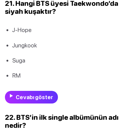
21. Hangi BTS üyesi Taekwondo’da
siyah kuşaktır?
J-Hope
Jungkook
Suga
RM
Cevabı göster
22. BTS’in ilk single albümünün adı
nedir?