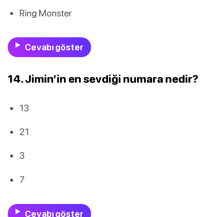
Ring Monster
Cevabı göster
14. Jimin’in en sevdiği numara nedir?
13
21
3
7
Cevabı göster