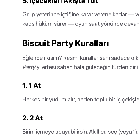
5. İçecekleri Akışta Tut
Grup yeterince içtiğine karar verene kadar — vey
kaos hüküm sürer — oyun saat yönünde devam
Biscuit Party Kuralları
Eğlenceli kısım? Resmi kurallar seni sadece o ka
Party
‘yi ertesi sabah hala güleceğin türden bir 
1. 1 At
Herkes bir yudum alır, neden toplu bir iç çekişl
2. 2 At
Birini içmeye adayabilirsin. Akıllıca seç (veya “