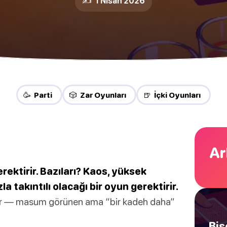
✍️ 1 Nīsan 2026
🥳 Parti
🎲 Zar Oyunları
🍺 İçki Oyunları
Ar
rektirir. Bazıları? Kaos, yüksek
a takıntılı olacağı bir oyun gerektirir.
or — masum görünen ama “bir kadeh daha”
Bis