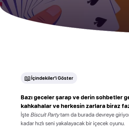
📖
İçindekiler'i Göster
Bazı geceler şarap ve derin sohbetler ge
kahkahalar ve herkesin zarlara biraz fazl
İşte
Biscuit Party
tam da burada devreye giriy
kadar hızlı seni yakalayacak bir içecek oyunu.