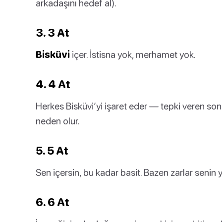
arkadaşını hedef al).
3. 3 At
Bisküvi
içer. İstisna yok, merhamet yok.
4. 4 At
Herkes Bisküvi’yi işaret eder — tepki veren son k
neden olur.
5. 5 At
Sen içersin, bu kadar basit. Bazen zarlar senin
6. 6 At