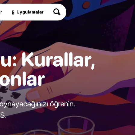
📱
r
Uygulamalar
: Kurallar,
onlar
 oynayacağınızı öğrenin.
SS.