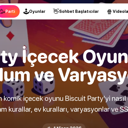
🥳
🕹
👋
🍿
Parti
Oyunlar
Sohbet Başlatıcılar
Videola
rty İçecek Oyunu
lum ve Varyasy
n komik içecek oyunu Biscuit Party'yi nasıl
m kurallar, ev kuralları, varyasyonlar ve S