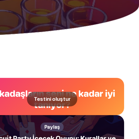
kadaşların seni ne kadar iyi
Testini oluştur
tanıyor?
Paylaş
cuit Party İçecek Oyunu: Kurallar ve