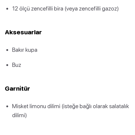
12 ölçü zencefilli bira (veya zencefilli gazoz)
Aksesuarlar
Bakır kupa
Buz
Garnitür
Misket limonu dilimi (isteğe bağlı olarak salatalık
dilimi)