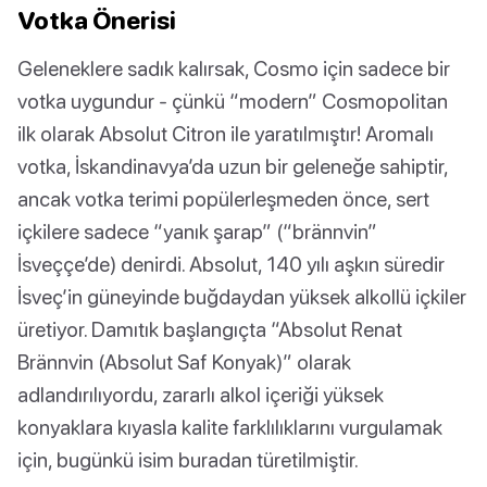
Votka Önerisi
Geleneklere sadık kalırsak, Cosmo için sadece bir
votka uygundur - çünkü “modern” Cosmopolitan
ilk olarak Absolut Citron ile yaratılmıştır! Aromalı
votka, İskandinavya’da uzun bir geleneğe sahiptir,
ancak votka terimi popülerleşmeden önce, sert
içkilere sadece “yanık şarap” (“brännvin”
İsveççe’de) denirdi. Absolut, 140 yılı aşkın süredir
İsveç’in güneyinde buğdaydan yüksek alkollü içkiler
üretiyor. Damıtık başlangıçta “Absolut Renat
Brännvin (Absolut Saf Konyak)” olarak
adlandırılıyordu, zararlı alkol içeriği yüksek
konyaklara kıyasla kalite farklılıklarını vurgulamak
için, bugünkü isim buradan türetilmiştir.