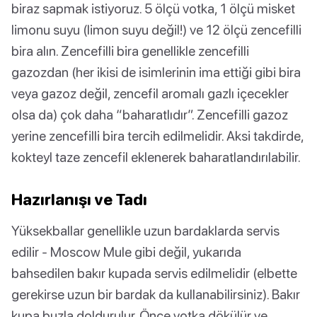
biraz sapmak istiyoruz. 5 ölçü votka, 1 ölçü misket
limonu suyu (limon suyu değil!) ve 12 ölçü zencefilli
bira alın. Zencefilli bira genellikle zencefilli
gazozdan (her ikisi de isimlerinin ima ettiği gibi bira
veya gazoz değil, zencefil aromalı gazlı içecekler
olsa da) çok daha “baharatlıdır”. Zencefilli gazoz
yerine zencefilli bira tercih edilmelidir. Aksi takdirde,
kokteyl taze zencefil eklenerek baharatlandırılabilir.
Hazırlanışı ve Tadı
Yüksekballar genellikle uzun bardaklarda servis
edilir - Moscow Mule gibi değil, yukarıda
bahsedilen bakır kupada servis edilmelidir (elbette
gerekirse uzun bir bardak da kullanabilirsiniz). Bakır
kupa buzla doldurulur. Önce votka dökülür ve