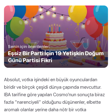
Senin için önerilenler:
Eşsiz Bir Parti İçin 19 Yetişkin Doğum
Günü Partisi Fikri
Absolut, votka işindeki en büyük oyunculardan
biridir ve birçok çeşidi dünya çapında mevcuttur.
IBA tarifine göre yapılan Cosmo’nun sonuçta biraz
fazla “narenciyeli” olduğunu düşünenler, elbette
aromalı olanlar yerine daha nötr bir votka