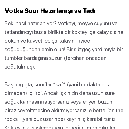
Votka Sour Hazırlanışı ve Tadı
Peki nasıl hazırlanıyor? Votkayı, meyve suyunu ve
tatlandırıcıyı buzla birlikte bir kokteyl çalkalayıcısına
dökün ve kuvvetlice çalkalayın - iyice
soğuduğundan emin olun! Bir süzgeç yardımıyla bir
tumbler bardağına süzün (tercihen önceden
soğutulmuş).
Başlangıçta, sour’lar “saf” (yani bardakta buz
olmadan) içilirdi. Ancak içkinizin daha uzun süre
soğuk kalmasını istiyorsanız veya eriyen buzun
biraz seyreltmesine aldırmıyorsanız, elbette “on the
rocks” (yani buz üzerinde) keyfini çıkarabilirsiniz.
Kokteylinizi süslemek için, örneğin limon dilimleri,