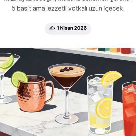
5 basit ama lezzetli votkalı uzun içecek.
✍️ 1 Nīsan 2026