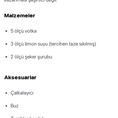
Malzemeler
5 ölçü votka
3 ölçü limon suyu (tercihen taze sıkılmış)
2 ölçü şeker şurubu
Aksesuarlar
Çalkalayıcı
Buz