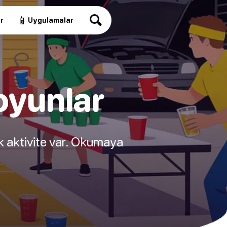
📱
r
Uygulamalar
 oyunlar
ok aktivite var. Okumaya