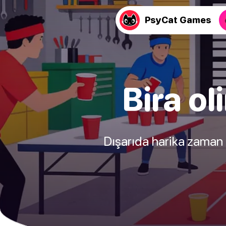
PsyCat Games
Bira ol
Dışarıda harika zaman g