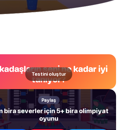
kadaşların seni ne kadar iyi
Testini oluştur
tanıyor?
Paylaş
 bira severler için 5+ bira olimpiyat
oyunu