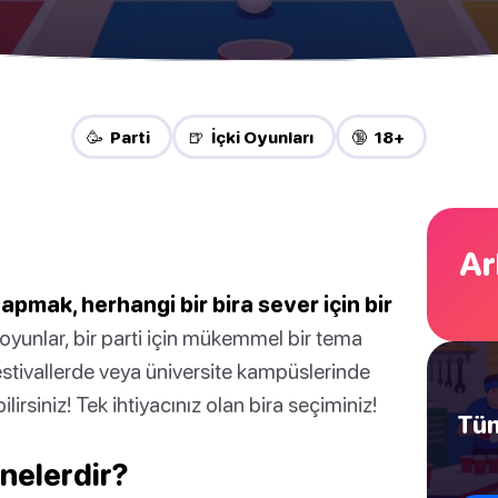
🥳 Parti
🍺 İçki Oyunları
🔞 18+
Ar
yapmak, herhangi bir bira sever için bir
lı oyunlar, bir parti için mükemmel bir tema
festivallerde veya üniversite kampüslerinde
lirsiniz! Tek ihtiyacınız olan bira seçiminiz!
Tüm
 nelerdir?