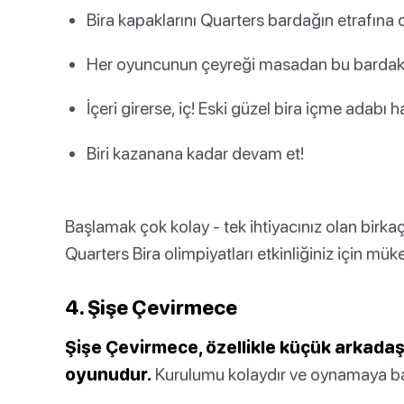
Bira kapaklarını Quarters bardağın etrafına da
Her oyuncunun çeyreği masadan bu bardakla
İçeri girerse, iç! Eski güzel bira içme adabı
Biri kazanana kadar devam et!
Başlamak çok kolay - tek ihtiyacınız olan birkaç is
Quarters Bira olimpiyatları etkinliğiniz için mü
4. Şişe Çevirmece
Şişe Çevirmece, özellikle küçük arkadaş g
oyunudur.
Kurulumu kolaydır ve oynamaya baş