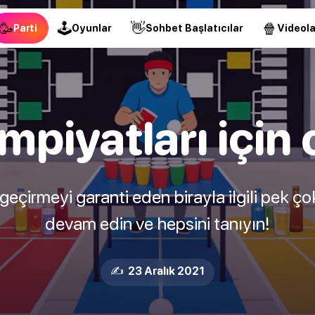
🥳
🕹
👋
🍿
Parti
Oyunlar
Sohbet Başlatıcılar
Videola
impiyatları için
eçirmeyi garanti eden birayla ilgili pek ç
devam edin ve hepsini tanıyın!
✍️ 23 Aralık 2021