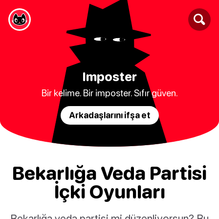
Imposter
Bir kelime. Bir imposter. Sıfır güven.
Arkadaşlarını ifşa et
Bekarlığa Veda Partisi
İçki Oyunları
Bekarlığa veda partisi mi düzenliyorsun? Bu