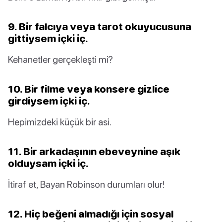
9. Bir falcıya veya tarot okuyucusuna
gittiysem içki iç.
Kehanetler gerçekleşti mi?
10. Bir filme veya konsere gizlice
girdiysem içki iç.
Hepimizdeki küçük bir asi.
11. Bir arkadaşının ebeveynine aşık
olduysam içki iç.
İtiraf et, Bayan Robinson durumları olur!
12. Hiç beğeni almadığı için sosyal