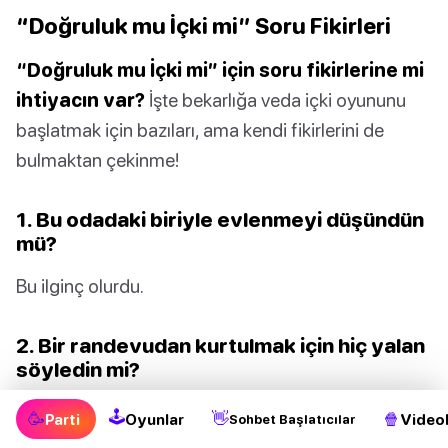
“Doğruluk mu İçki mi” Soru Fikirleri
“Doğruluk mu İçki mi” için soru fikirlerine mi
ihtiyacın var?
İşte bekarlığa veda içki oyununu
başlatmak için bazıları, ama kendi fikirlerini de
bulmaktan çekinme!
1. Bu odadaki biriyle evlenmeyi düşündün
mü?
Bu ilginç olurdu.
2. Bir randevudan kurtulmak için hiç yalan
söyledin mi?
Hepimiz oradaydık.
🕹
🥳
👋
🍿
Parti
Oyunlar
Videol
Sohbet Başlatıcılar