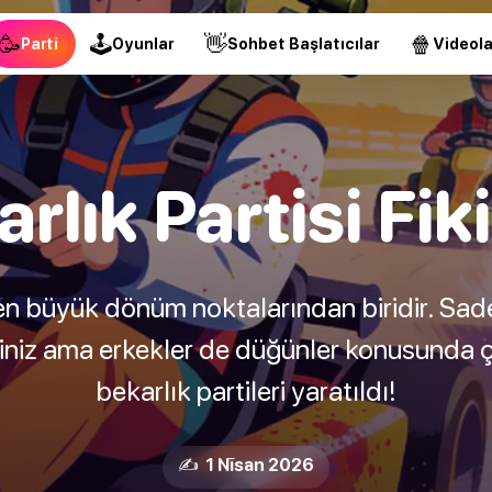
🥳
🕹
👋
🍿
Parti
Oyunlar
Sohbet Başlatıcılar
Videola
rlık Partisi Fiki
n büyük dönüm noktalarından biridir. Sad
siniz ama erkekler de düğünler konusunda ç
bekarlık partileri yaratıldı!
✍️ 1 Nīsan 2026