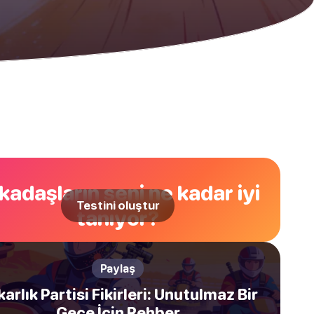
kadaşların seni ne kadar iyi
Testini oluştur
tanıyor?
Paylaş
arlık Partisi Fikirleri: Unutulmaz Bir
Gece İçin Rehber