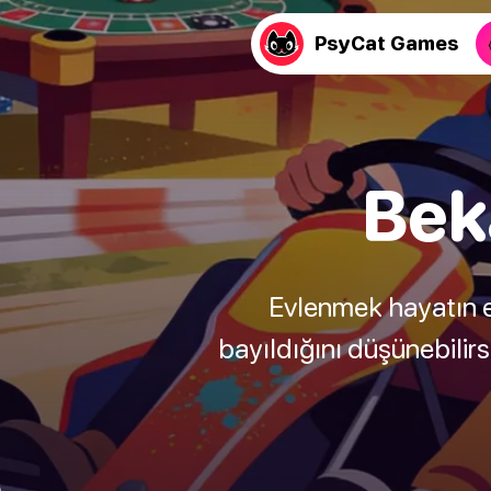
PsyCat Games
Beka
Evlenmek hayatın e
bayıldığını düşünebilir