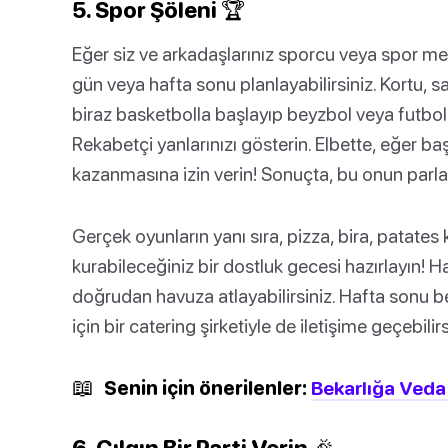
5. Spor Şöleni 🏆
Eğer siz ve arkadaşlarınız sporcu veya spor mer
gün veya hafta sonu planlayabilirsiniz. Kortu, s
biraz basketbolla başlayıp beyzbol veya futbola 
Rekabetçi yanlarınızı gösterin. Elbette, eğer ba
kazanmasına izin verin! Sonuçta, bu onun par
Gerçek oyunların yanı sıra, pizza, bira, patates
kurabileceğiniz bir dostluk gecesi hazırlayın! H
doğrudan havuza atlayabilirsiniz. Hafta sonu bek
için bir catering şirketiyle de iletişime geçebilirs
📖
Senin için önerilenler:
Bekarlığa Veda P
6. Çılgın Bir Parti Verin 🎉