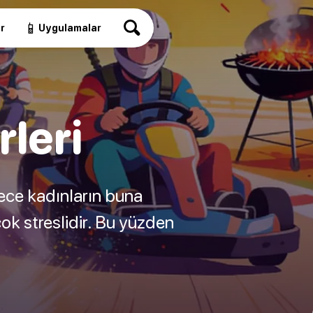
📱
r
Uygulamalar
rleri
ece kadınların buna
ok streslidir. Bu yüzden