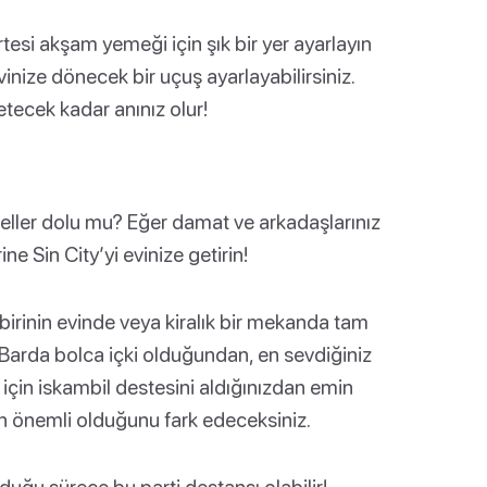
rtesi akşam yemeği için şık bir yer ayarlayın
nize dönecek bir uçuş ayarlayabilirsiniz.
etecek kadar anınız olur!
teller dolu mu? Eğer damat ve arkadaşlarınız
ne Sin City’yi evinize getirin!
irinin evinde veya kiralık bir mekanda tam
. Barda bolca içki olduğundan, en sevdiğiniz
 için iskambil destesini aldığınızdan emin
izin önemli olduğunu fark edeceksiniz.
duğu sürece bu parti destansı olabilir!