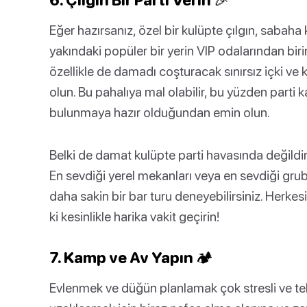
Eğer hazırsanız, özel bir kulüpte çılgın, sabaha 
yakındaki popüler bir yerin VIP odalarından birini
özellikle de damadı coşturacak sınırsız içki ve
olun. Bu pahalıya mal olabilir, bu yüzden parti kat
bulunmaya hazır olduğundan emin olun.
Belki de damat kulüpte parti havasında değildir
En sevdiği yerel mekanları veya en sevdiği grub
daha sakin bir bar turu deneyebilirsiniz. Herk
ki kesinlikle harika vakit geçirin!
7. Kamp ve Av Yapın 🏕️
Evlenmek ve düğün planlamak çok stresli ve tel