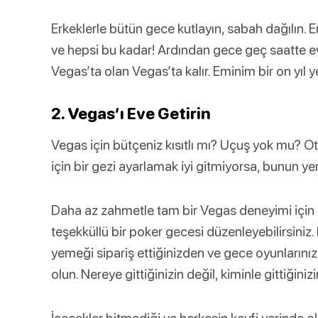
Erkeklerle bütün gece kutlayın, sabah dağılın. E
ve hepsi bu kadar! Ardından gece geç saatte evi
Vegas’ta olan Vegas’ta kalır. Eminim bir on yıl y
2. Vegas’ı Eve Getirin
Vegas için bütçeniz kısıtlı mı? Uçuş yok mu? O
için bir gezi ayarlamak iyi gitmiyorsa, bunun yeri
Daha az zahmetle tam bir Vegas deneyimi için b
teşekküllü bir poker gecesi düzenleyebilirsiniz
yemeği sipariş ettiğinizden ve gece oyunlarınız
olun. Nereye gittiğinizin değil, kiminle gittiğin
İçecekler bitmediği ve herkesin keyfi yerinde ol