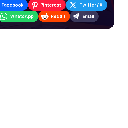
Facebook
Pinterest
Twitter / X
WhatsApp
Reddit
Email