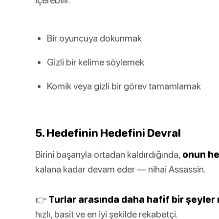
Bir oyuncuya dokunmak
Gizli bir kelime söylemek
Komik veya gizli bir görev tamamlamak
5. Hedefinin Hedefini Devral
Birini başarıyla ortadan kaldırdığında,
onun he
kalana kadar devam eder — nihai Assassin.
👉
Turlar arasında daha hafif bir şeyler 
hızlı, basit ve en iyi şekilde rekabetçi.