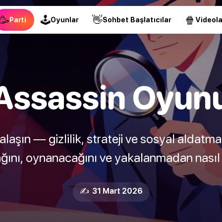
🥳
🕹
👋
🍿
Parti
Oyunlar
Sohbet Başlatıcılar
Videola
Assassin Oyun
aşın — gizlilik, strateji ve sosyal aldatma
ağını, oynanacağını ve yakalanmadan nasıl
✍️ 31 Mart 2026