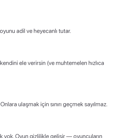
 oyunu adil ve heyecanlı tutar.
, kendini ele verirsin (ve muhtemelen hızlıca
Onlara ulaşmak için sınırı geçmek sayılmaz.
ok. Oyun gizlilikle gelişir — oyuncuların