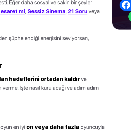
esti. Eğer daha sosyal ve sakin bir şeyler
esaret mi
,
Sessiz Sinema
,
21 Soru
veya
den şüphelendiği enerjisini seviyorsan,
r
n hedeflerini ortadan kaldır
ve
n verme. İşte nasıl kurulacağı ve adım adım
 oyun en iyi
on veya daha fazla
oyuncuyla