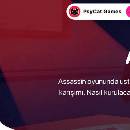
PsyCat Games
Assassin oyununda ustal
karışımı. Nasıl kurulac