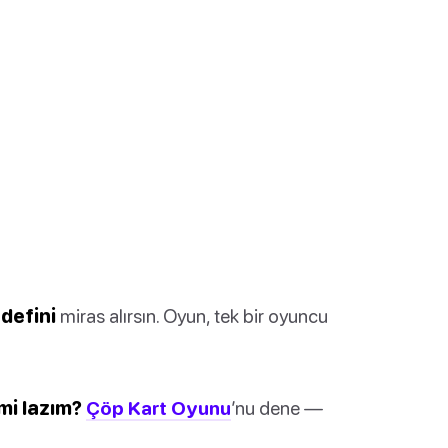
defini
miras alırsın. Oyun, tek bir oyuncu
mi lazım?
Çöp Kart Oyunu
’nu dene —