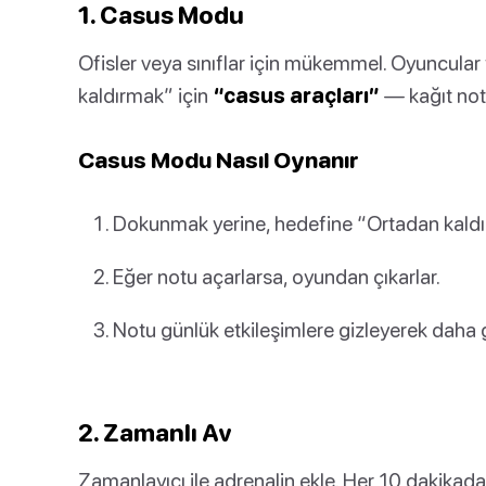
1. Casus Modu
Ofisler veya sınıflar için mükemmel. Oyuncular
kaldırmak” için
“casus araçları”
— kağıt notl
Casus Modu Nasıl Oynanır
Dokunmak yerine, hedefine “Ortadan kaldırı
Eğer notu açarlarsa, oyundan çıkarlar.
Notu günlük etkileşimlere gizleyerek daha g
2. Zamanlı Av
Zamanlayıcı ile adrenalin ekle. Her 10 dakikada 