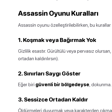
Assassin Oyunu Kuralları
Assassin oyunu özelleştirilebilirken, bu kurallar
1. Koşmak veya Bağırmak Yok
Gizlilik esastır. Gürültülü veya pervasız olursan
ortadan kaldırılırsın).
2. Sınırları Saygı Göster
Eğer biri
güvenli bir bölgedeyse
, dokunma. 
3. Sessizce Ortadan Kaldır
Öldürmeleri duyurmak veya karakterden çıkmak y