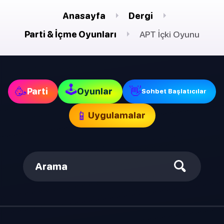
Anasayfa
Dergi
Parti & İçme Oyunları
APT İçki Oyunu
🕹
🥳
👋
Parti
Oyunlar
Sohbet Başlatıcılar
📱
Uygulamalar
Arama