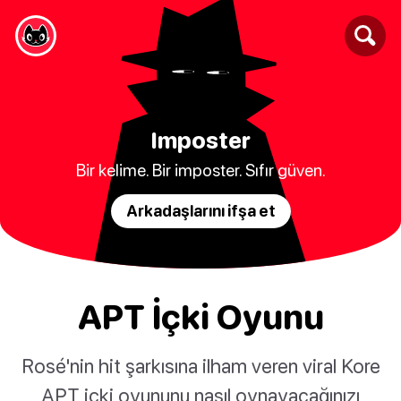
Imposter
Bir kelime. Bir imposter. Sıfır güven.
Arkadaşlarını ifşa et
APT İçki Oyunu
Rosé'nin hit şarkısına ilham veren viral Kore
APT içki oyununu nasıl oynayacağınızı