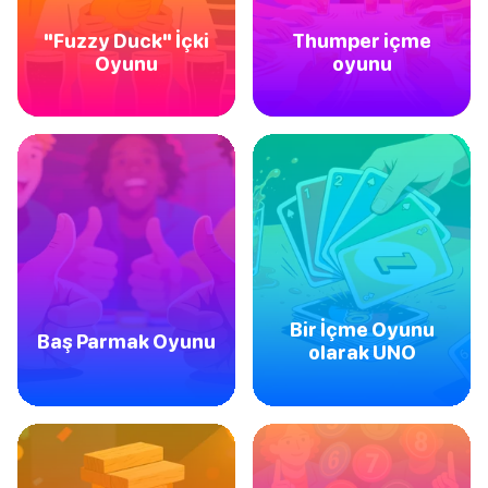
"Fuzzy Duck" İçki
Thumper içme
Oyunu
oyunu
Bir İçme Oyunu
Baş Parmak Oyunu
olarak UNO