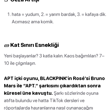
hata = yudum, 2. = yarım bardak, 3. = kafaya dik.
Acımasız ama komik.
🧱 Kat Sınırı Esnekliği
Yeni başlayanlar? 3 katla kalın. Kaos bağımlıları? 7–
10 ile çılgınlaşın.
APT içki oyunu, BLACKPINK’in Rosé’si Bruno
Mars ile “APT.” şarkısını çıkardıktan sonra
küresel üne kavuştu.
Şarkı sözlerinde oyuna
atıfta bulundu ve hatta TikTok dersleri ve
röportajlarda hayranlarına nasıl oynanacağını