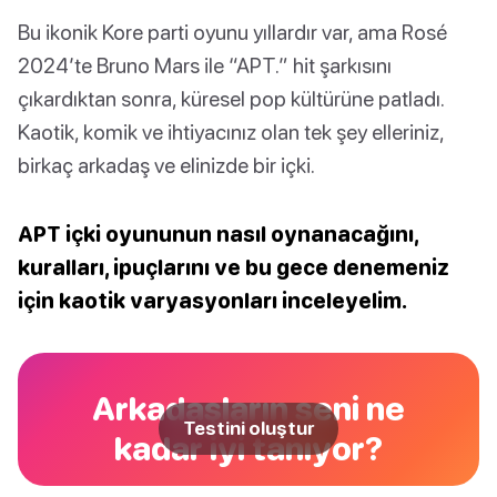
Bu ikonik Kore parti oyunu yıllardır var, ama Rosé
2024’te Bruno Mars ile “APT.” hit şarkısını
çıkardıktan sonra, küresel pop kültürüne patladı.
Kaotik, komik ve ihtiyacınız olan tek şey elleriniz,
birkaç arkadaş ve elinizde bir içki.
APT içki oyununun nasıl oynanacağını,
kuralları, ipuçlarını ve bu gece denemeniz
için kaotik varyasyonları inceleyelim.
Arkadaşların seni ne
Testini oluştur
kadar iyi tanıyor?