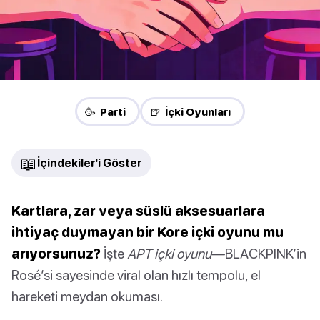
🥳 Parti
🍺 İçki Oyunları
📖
İçindekiler'i Göster
Kartlara, zar veya süslü aksesuarlara
ihtiyaç duymayan bir Kore içki oyunu mu
arıyorsunuz?
İşte
APT içki oyunu
—BLACKPINK’in
Rosé’si sayesinde viral olan hızlı tempolu, el
hareketi meydan okuması.