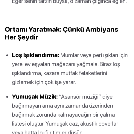
Eğer senin tarzın buysa, o zaman çılgınca eğlen.
Ortamı Yaratmak: Çünkü Ambiyans
Her Şeydir
Loş Işıklandırma:
Mumlar veya peri ışıkları için
yerel ev eşyaları mağazanı yağmala. Biraz loş
ışıklandırma, kazara mutfak felaketlerini
gizlemek için çok işe yarar.
Yumuşak Müzik:
“Asansör müziği” diye
bağırmayan ama aynı zamanda üzerinden
bağırmak zorunda kalmayacağın bir çalma
listesi oluştur. Yumuşak caz, akustik coverlar
veya hatta lo-fi ritimler düşün.