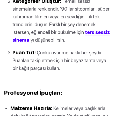
Kategoriler Oluştur:
Temalı sessiz
sinemalarla renklendir. ‘90’lar sitcomları, süper
kahraman filmleri veya en sevdiğin TikTok
trendlerini düşün. Farklı bir şey denemek
istersen, eğlenceli bir bükülme için
ters sessiz
sinema
‘yı düşünebilirsin.
Puan Tut:
Çünkü övünme hakkı her şeydir.
Puanları takip etmek için bir beyaz tahta veya
bir kağıt parçası kullan.
Profesyonel İpuçları:
Malzeme Hazırla:
Kelimeler veya başlıklarla
dolu kağıt parçaları hazırla. Ya da süslüysen, bir