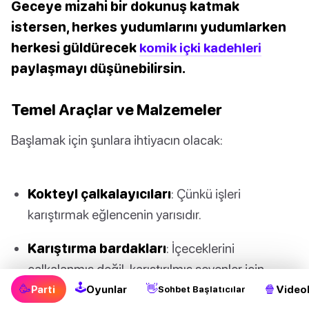
Geceye mizahi bir dokunuş katmak
istersen, herkes yudumlarını yudumlarken
herkesi güldürecek
komik içki kadehleri
paylaşmayı düşünebilirsin.
Temel Araçlar ve Malzemeler
Başlamak için şunlara ihtiyacın olacak:
Kokteyl çalkalayıcıları
: Çünkü işleri
karıştırmak eğlencenin yarısıdır.
Karıştırma bardakları
: İçeceklerini
çalkalanmış değil, karıştırılmış sevenler için.
🕹
🥳
👋
🍿
Parti
Oyunlar
Videol
Sohbet Başlatıcılar
Ölçü kapları
: O mükemmel karışımı