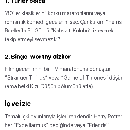
1. Türler bolca
‘80’ler klasiklerini, korku maratonlarını veya
romantik komedi gecelerini seç. Çünkü kim “Ferris
Bueller’la Bir Gün"ü “Kahvaltı Kulübü” izleyerek
takip etmeyi sevmez ki?
2. Binge-worthy diziler
Film geceni mini bir TV maratonuna dönüştür.
“Stranger Things” veya “Game of Thrones” düşün
(ama belki Kızıl Düğün bölümünü atla).
İç ve İzle
Temalı içki oyunlarıyla işleri renklendir. Harry Potter
her “Expelliarmus” dediğinde veya “Friends”