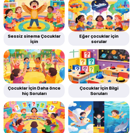
Sessiz sinema Çocuklar
Eğer çocuklar için
İçin
sorular
Çocuklar İçin Daha önce
Çocuklar İçin Bilgi
hiç Soruları
Soruları