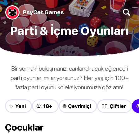
PsyCat Games
Parti & İçme Oyunları
Bir sonraki buluşmanızı canlandıracak eğlenceli
parti oyunları mı arıyorsunuz? Her yaş için 100+
fazla parti oyunu koleksiyonumuza göz atın!
✨ Yeni
🔞 18+
🌐 Çevrimiçi
❤️‍🔥 Çiftler

Çocuklar